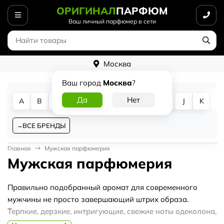
ОРИГИНАЛ
ПАРФЮМ
Ваш личный парфюмер в сети
Москва
Ваш город
Москва
?
A
B
C
D
E
F
G
H
I
J
K
L
ВСЕ БРЕНДЫ
Главная
Мужская парфюмерия
Мужская парфюмерия
Правильно подобранный аромат для современного
мужчины не просто завершающий штрих образа.
Терпкие, дерзкие, интригующие, свежие ноты одеколона,
духов, туалетной воды – это основа имиджа. Именно по