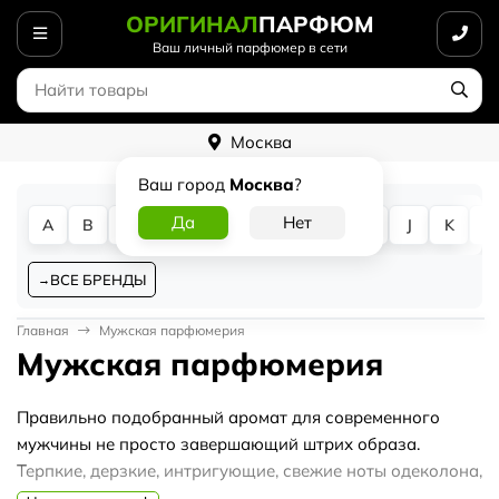
ОРИГИНАЛ
ПАРФЮМ
Ваш личный парфюмер в сети
Москва
Ваш город
Москва
?
A
B
C
D
E
F
G
H
I
J
K
L
ВСЕ БРЕНДЫ
Главная
Мужская парфюмерия
Мужская парфюмерия
Правильно подобранный аромат для современного
мужчины не просто завершающий штрих образа.
Терпкие, дерзкие, интригующие, свежие ноты одеколона,
духов, туалетной воды – это основа имиджа. Именно по