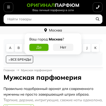
ОРИГИНАЛ
ПАРФЮМ
Ваш личный парфюмер в сети
Москва
Ваш город
Москва
?
A
B
C
D
E
F
G
H
I
J
K
L
ВСЕ БРЕНДЫ
Главная
Мужская парфюмерия
Мужская парфюмерия
Правильно подобранный аромат для современного
мужчины не просто завершающий штрих образа.
Терпкие, дерзкие, интригующие, свежие ноты одеколона,
духов, туалетной воды – это основа имиджа. Именно по