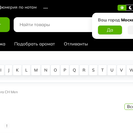
юмерия по нотам
Ваш город
Моск
г
жа
Подобрать аромат
Отливанты
I
J
K
L
M
N
O
P
Q
R
S
T
U
V
rera CH Men
Вс