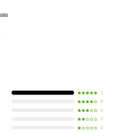
ево
1
0
0
0
0