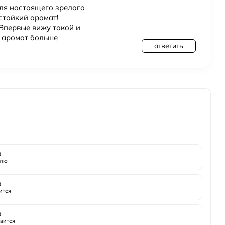
 для настоящего зрелого
стойкий аромат!
Впервые вижу такой и
т аромат больше
ответить

лю

ится

вится