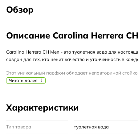
Обзор
Описание Carolina Herrera C
Carolina Herrera CH Men - это туалетная вода для насто
создан для тех, кто ценит качество и утонченность в кажд
Этот уникальный парфюм обладает неповторимой стойкос
бергамота и грейпфрута, которые придают ему особую э
Читать далее
базе этого парфюма присутствуют древесные ноты, такие 
Carolina Herrera CH Men - это аромат, который идеально
Характеристики
холодные дни. Это идеальный выбор для специальных слу
повседневной жизни.
Тип товара
туалетная вода
Carolina Herrera - это всемирно известный бренд, кот
Херрерой, известной в мире моды, и с тех пор стал симво