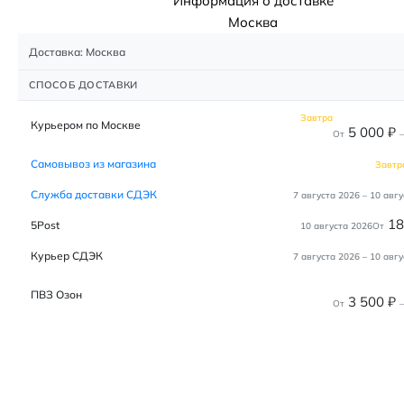
Информация о доставке
Москва
Доставка: Москва
СПОСОБ ДОСТАВКИ
Завтра
Курьером по Москве
5 000
₽
От
–
Самовывоз из магазина
Завтр
Служба доставки СДЭК
7 августа 2026
–
10 авгу
1
5Post
10 августа 2026
От
Курьер СДЭК
7 августа 2026
–
10 авгу
ПВЗ Озон
3 500
₽
От
–