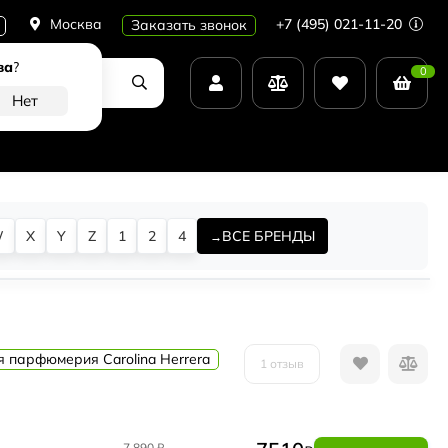
Москва
+7 (495) 021-11-20
Заказать звонок
ва
?
0
W
X
Y
Z
1
2
4
ВСЕ БРЕНДЫ
я парфюмерия Carolina Herrera
1 отзыв
7 890
₽