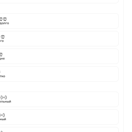
⏰⏰
долго
⏰⏰
го
⏰
дне
⏰
тко
💨💨
ильный
💨
ный