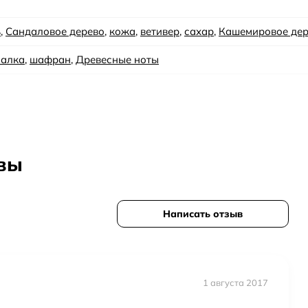
ь
,
Сандаловое дерево
,
кожа
,
ветивер
,
сахар
,
Кашемировое дер
алка
,
шафран
,
Древесные ноты
ные
ывы
Написать отзыв
1 августа 2017