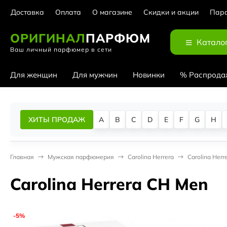
Доставка
Оплата
О магазине
Скидки и акции
Парф
ОРИГИНАЛ
ПАРФЮМ
Катало
Ваш личный парфюмер в сети
Для женщин
Для мужчин
Новинки
% Распрода
ХИТЫ ПРОДАЖ
A
B
C
D
E
F
G
H
Главная
Мужская парфюмерия
Carolina Herrera
Carolina Her
Carolina Herrera CH Men
-5%