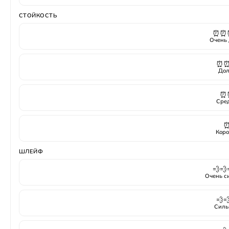
СТОЙКОСТЬ
⏰⏰
Очень 
⏰
Дол
⏰
Сре
Коро
ШЛЕЙФ
💨💨
Очень с
💨
Силь