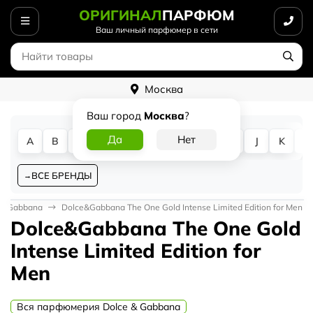
ОРИГИНАЛ
ПАРФЮМ
Ваш личный парфюмер в сети
Москва
Ваш город
Москва
?
A
B
C
D
E
F
G
H
I
J
K
L
ВСЕ БРЕНДЫ
p; Gabbana
Dolce&Gabbana The One Gold Intense Limited Edition for Men
Dolce&Gabbana The One Gold
Intense Limited Edition for
Men
Вся парфюмерия Dolce & Gabbana