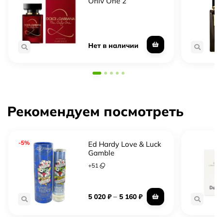
флакона, чтобы попробовать до полного флакона
Only One 2
Тестер — полноценный флакон, часто без
подарочной упаковки, обычно выгоднее
Полный флакон — запечатанный оригинал в
Нет в наличии
заводской упаковке
Рекомендуем посмотреть
-5%
Ed Hardy Love & Luck
Gamble
+
51
–
5 020
₽
5 160
₽