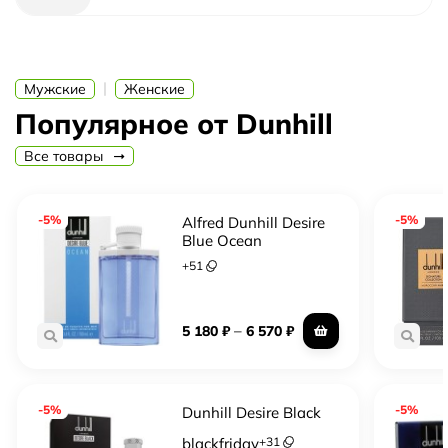
|
Мужские
Женские
Популярное от Dunhill
Все товары
-5%
-5%
Alfred Dunhill Desire
Blue Ocean
+
51
–
5 180
₽
6 570
₽
-5%
-5%
Dunhill Desire Black
blackfriday
+
31