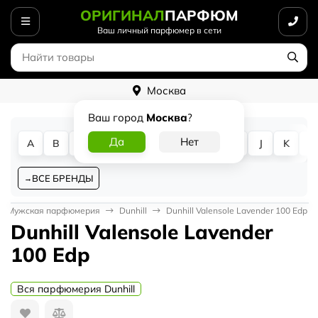
ОРИГИНАЛ
ПАРФЮМ
Ваш личный парфюмер в сети
Москва
Ваш город
Москва
?
A
B
C
D
E
F
G
H
I
J
K
L
ВСЕ БРЕНДЫ
Мужская парфюмерия
Dunhill
Dunhill Valensole Lavender 100 Edp
Dunhill Valensole Lavender
100 Edp
Вся парфюмерия Dunhill