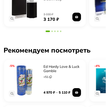
3 330
₽
3 170
₽
Рекомендуем посмотреть
-5%
-4%
Ed Hardy Love & Luck
Gamble
+
51
–
4 970
₽
5 110
₽