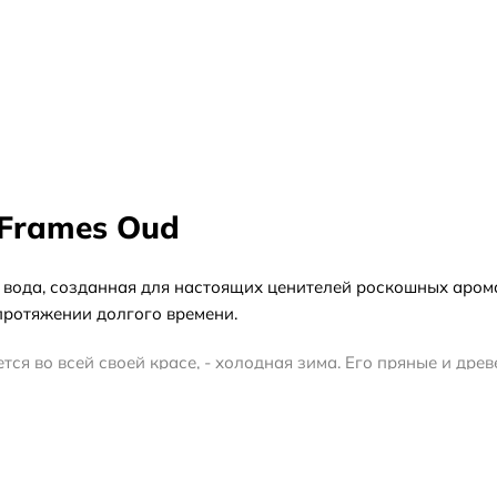
 Frames Oud
ная вода, созданная для настоящих ценителей роскошных аро
протяжении долгого времени.
ется во всей своей красе, - холодная зима. Его пряные и др
с. Этот аромат прекрасно подходит для особых случаев, ко
 и утонченности. Его верхние ноты раскрываются нотами бер
ами розы и ладана, которые придают ему неповторимый шарм