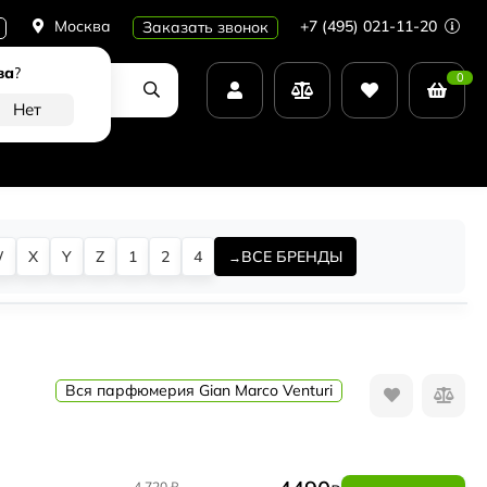
Москва
+7 (495) 021-11-20
Заказать звонок
ва
?
0
W
X
Y
Z
1
2
4
ВСЕ БРЕНДЫ
Вся парфюмерия Gian Marco Venturi
4 720
₽