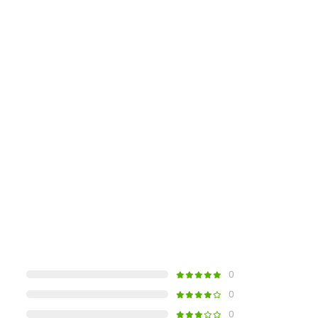
1970 году, и с тех пор он стал символом роскоши и
 безупречным исполнением. Gian Marco Venturi
ии.
0
0
0