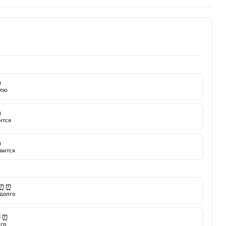

лю

ится

вится
⏰⏰
долго
⏰⏰
го