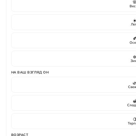

Вес
☀
Ле

Осе
❄
Зи
НА ВАШ ВЗГЛЯД ОН

Све

Слад

Терп
ВОЗРАСТ