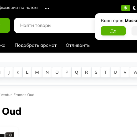
юмерия по нотам
Ваш город
Моск
г
жа
Подобрать аромат
Отливанты
I
J
K
L
M
N
O
P
Q
R
S
T
U
V
 Venturi Frames Oud
s Oud