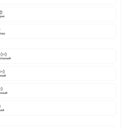
⏰
дне
⏰
тко
💨💨
ильный
💨
ный
💨
нный

кий