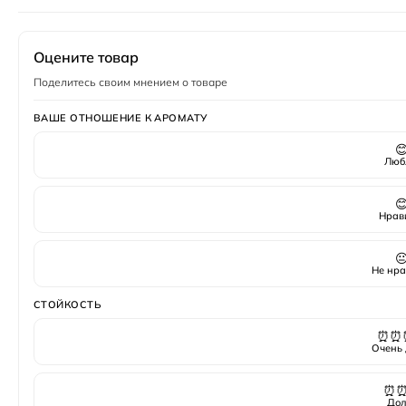
Верхние ноты
кардамон
,
лимон
,
ладан
Пол
Мужской
Оцените товар
Поделитесь своим мнением о товаре
ВАШЕ ОТНОШЕНИЕ К АРОМАТУ

Люб

Нрав

Не нра
СТОЙКОСТЬ
⏰⏰
Очень 
⏰
Дол