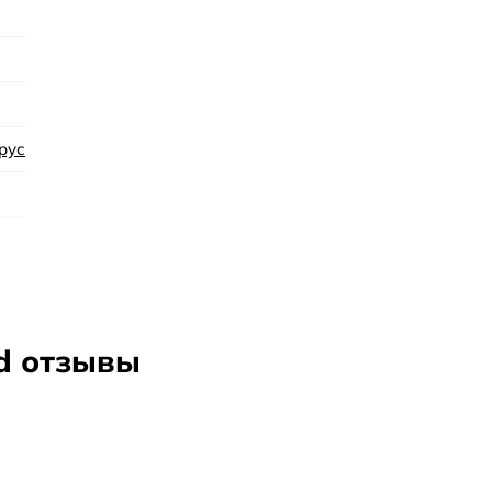
которые придают парфюму глубину и стойкость.
и история. Бренд Gian Marco Venturi был основан в Италии в 
ми продуктами, которые отличаются утонченными деталями и
ренда, которая покоряет сердца многих ценителей парфюмер
рус
ud отзывы