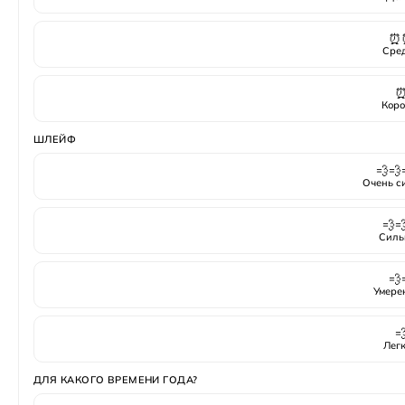
⏰
Сре
Коро
ШЛЕЙФ
💨💨
Очень с
💨
Силь
💨
Умере

Лег
ДЛЯ КАКОГО ВРЕМЕНИ ГОДА?