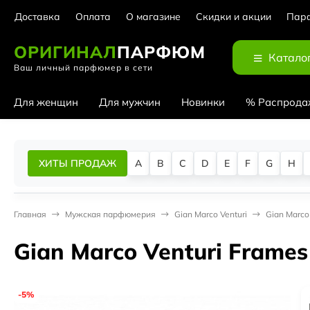
Доставка
Оплата
О магазине
Скидки и акции
Парф
ОРИГИНАЛ
ПАРФЮМ
Катало
Ваш личный парфюмер в сети
Для женщин
Для мужчин
Новинки
% Распрода
ХИТЫ ПРОДАЖ
A
B
C
D
E
F
G
H
Главная
Мужская парфюмерия
Gian Marco Venturi
Gian Marco
Gian Marco Venturi Frame
-5%