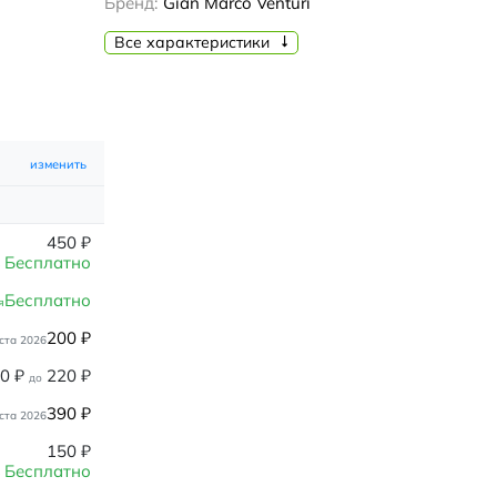
Бренд:
Gian Marco Venturi
Все характеристики
изменить
450
₽
Бесплатно
Бесплатно
я
200
₽
ста 2026
80
₽
220
₽
до
390
₽
ста 2026
150
₽
Бесплатно