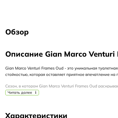
Обзор
Описание Gian Marco Venturi
Gian Marco Venturi Frames Oud - это уникальная туалет
стойкостью, которая оставляет приятное впечатление на 
Сезон, в котором Gian Marco Venturi Frames Oud раскрыва
воздухом, создавая уютную и теплую атмосферу вокруг ва
Читать далее
впечатление.
Gian Marco Venturi Frames Oud - это сочетание роскоши
Характеристики
свежесть и элегантность. Сердце парфюма наполнено нот