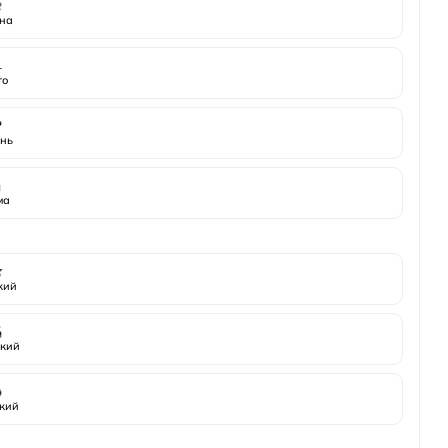

на
️
то

нь
️
ма

жий

кий

кий