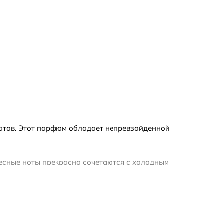
матов. Этот парфюм обладает непревзойденной
евесные ноты прекрасно сочетаются с холодным
гда вы хотите оставить незабываемое
гамота и кардамона, придающими аромату
 и страстность. Основные ноты аромата - это