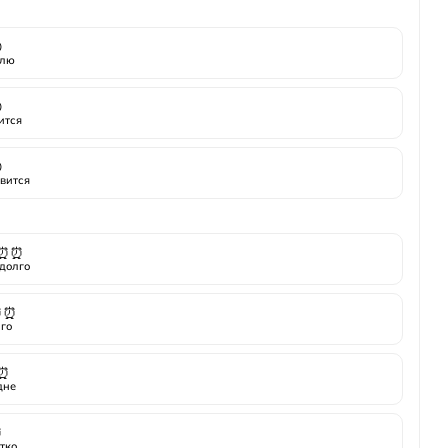

лю

ится

вится
⏰⏰
долго
⏰⏰
го
⏰
дне
⏰
тко