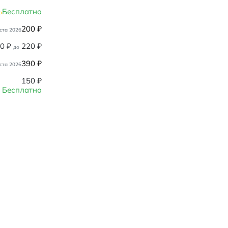
Бесплатно
а
200
₽
ста 2026
80
₽
220
₽
до
390
₽
ста 2026
150
₽
Бесплатно