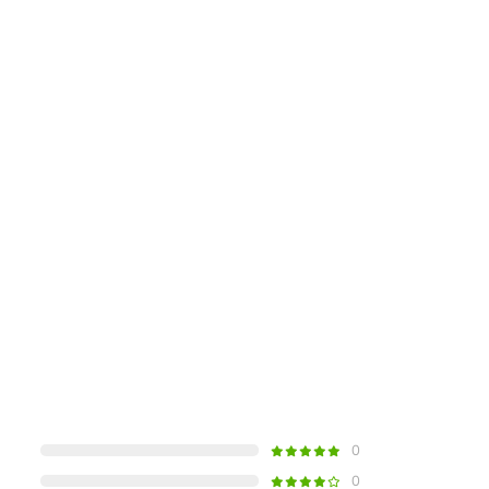
ован в 1974 году и с тех пор завоевал сердца
своих продуктов.
0
0