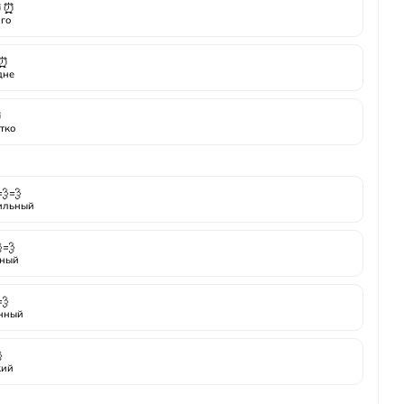
⏰⏰
го
⏰
дне
⏰
тко
💨💨
ильный
💨
ный
💨
нный

кий