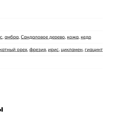
омпозицию.
ими эксклюзивными и стильными коллекциями. Бренд был осн
м инновационным подходом к дизайну и высоким качеством 
с
,
амбра
,
Сандаловое дерево
,
кожа
,
кедр
катный орех
,
фрезия
,
ирис
,
цикламен
,
гиацинт
ы