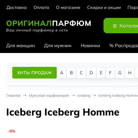
Доставка
Оплата
О магазине
Скидки и акции
Парф
ОРИГИНАЛ
ПАРФЮМ
Катало
Ваш личный парфюмер в сети
Для женщин
Для мужчин
Новинки
% Распрода
ХИТЫ ПРОДАЖ
A
B
C
D
E
F
G
H
Главная
Мужская парфюмерия
Iceberg
Iceberg Iceberg Homm
Iceberg Iceberg Homme
-5%