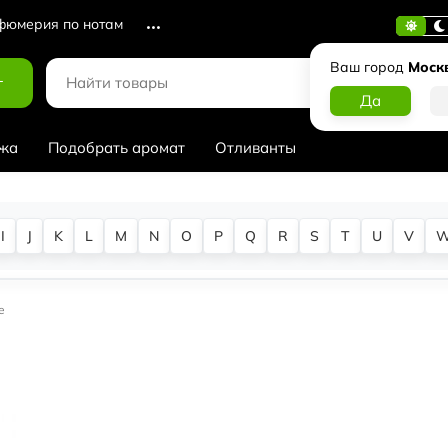
юмерия по нотам
Ваш город
Моск
г
жа
Подобрать аромат
Отливанты
I
J
K
L
M
N
O
P
Q
R
S
T
U
V
e