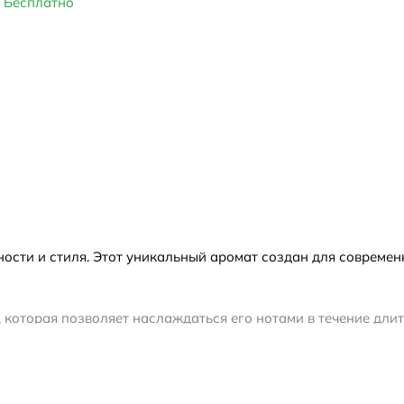
Бесплатно
ости и стиля. Этот уникальный аромат создан для современ
 которая позволяет наслаждаться его нотами в течение дли
и уют.
и лимона и мандарина, добавляя энергии и свежести. Затем
фюму неповторимую глубину и мужественность. Базовые ноты