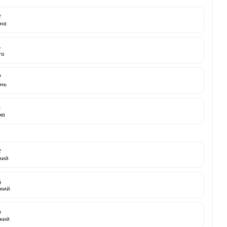

на
️
то

нь
️
ма

жий

кий

кий