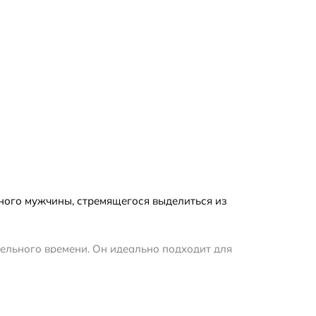
ного мужчины, стремящегося выделиться из
тельного времени. Он идеально подходит для
 раскрывается сердце аромата, в котором
 аромата включают в себя аккорды древесины и