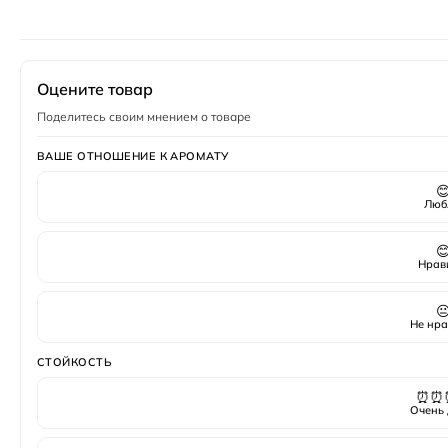
Год создания
1991
Верхние ноты
Апельсин
,
бергамот
,
лимон
,
Пол
Мужской
Оцените товар
Поделитесь своим мнением о товаре
ВАШЕ ОТНОШЕНИЕ К АРОМАТУ

Люб

Нрав

Не нра
СТОЙКОСТЬ
⏰⏰
Очень 