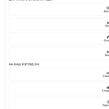

Вес
☀
Ле

Осе
❄
Зи
НА ВАШ ВЗГЛЯД ОН

Све

Слад

Терп