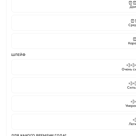
⏰
Дол
⏰
Сре
Коро
ШЛЕЙФ
💨💨
Очень с
💨
Силь
💨
Умере

Лег
ДЛЯ КАКОГО ВРЕМЕНИ ГОДА?