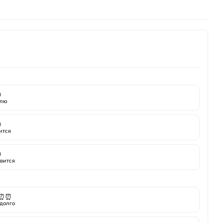
лаванда
,
Зеленые ноты
,
нероли
,
клюква

лю

ится

вится
⏰⏰
долго