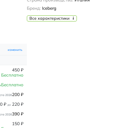
Бренд:
Iceberg
Все характеристики
изменить
450
₽
Бесплатно
Бесплатно
я
200
₽
ста 2026
80
₽
220
₽
до
390
₽
ста 2026
150
₽