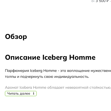
3 500
₽
От
–
Обзор
Описание Iceberg Homme
Парфюмерия Iceberg Homme - это воплощение мужественн
толпы и подчеркнуть свою индивидуальность.
Аромат Iceberg Homme обладает невероятной стойкостью,
осеннего и зимнего сезонов, когда хочется ощутить тепло 
Читать далее
Начальные ноты аромата раскрываются свежими аккордам
сочетаются ноты лаванды и зеленого чая, придавая пар