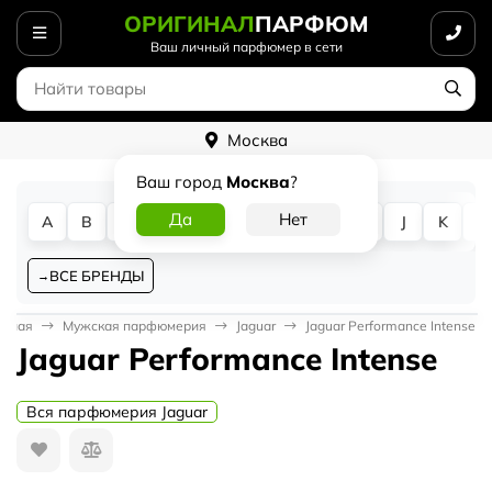
ОРИГИНАЛ
ПАРФЮМ
Ваш личный парфюмер в сети
Москва
Ваш город
Москва
?
A
B
C
D
E
F
G
H
I
J
K
L
ВСЕ БРЕНДЫ
авная
Мужская парфюмерия
Jaguar
Jaguar Performance Intense
Jaguar Performance Intense
Вся парфюмерия Jaguar