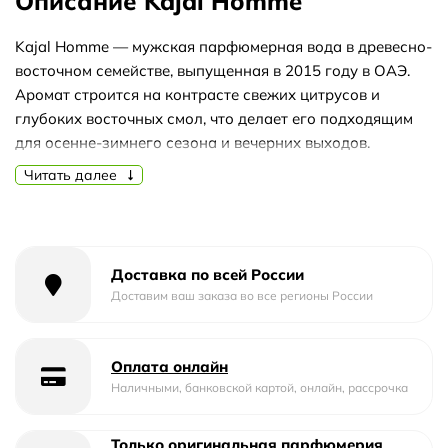
Описание Kajal Homme
Kajal Homme — мужская парфюмерная вода в древесно-
восточном семействе, выпущенная в 2015 году в ОАЭ.
Аромат строится на контрасте свежих цитрусов и
глубоких восточных смол, что делает его подходящим
для осенне-зимнего сезона и вечерних выходов.
Читать далее
Верхние ноты мандарина, грейпфрута и листьев чёрной
смородины дают яркое, прохладное открытие. В сердце
раскрываются кашмеран, уд, цветок апельсина и
кардамон — пряно-дымный, тёплый аккорд. База из
пачули, мускуса, ванили, сандалового дерева и бобов
Доставка по всей России
тонка оставляет мягкое, обволакивающее послевкусие.
Доставим ваш заказа во все регионы России
Аромат плотный и насыщенный, поэтому лучше всего
подойдёт для прохладной погоды и вечерних
Оплата онлайн
мероприятий. При выборе формата обратите внимание:
Наличными, банковской картой, онлайн, рассрочка
отливант позволит оценить звучание на коже, тестер —
полноценный флакон без подарочной упаковки, полный
Только оригинальная парфюмерия