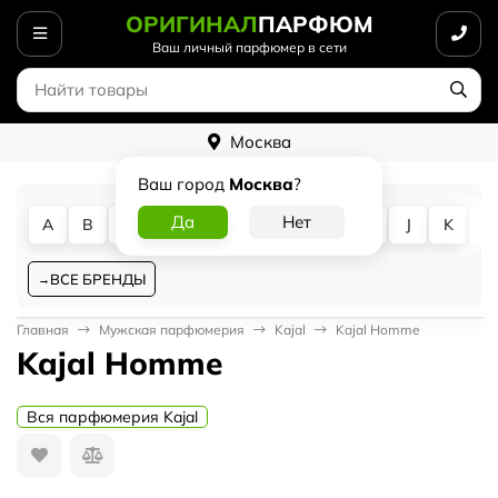
ОРИГИНАЛ
ПАРФЮМ
Ваш личный парфюмер в сети
Москва
Ваш город
Москва
?
A
B
C
D
E
F
G
H
I
J
K
L
ВСЕ БРЕНДЫ
Главная
Мужская парфюмерия
Kajal
Kajal Homme
Kajal Homme
Вся парфюмерия Kajal