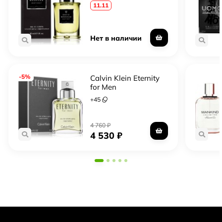
11.11
Нет в наличии
-5%
Calvin Klein Eternity
for Men
+
45
4 760
₽
4 530
₽