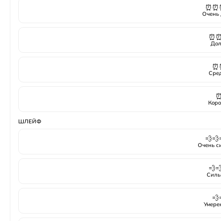
⏰⏰
Очень 
⏰
Дол
⏰
Сре
Коро
ШЛЕЙФ
💨💨
Очень с
💨
Силь
💨
Умере