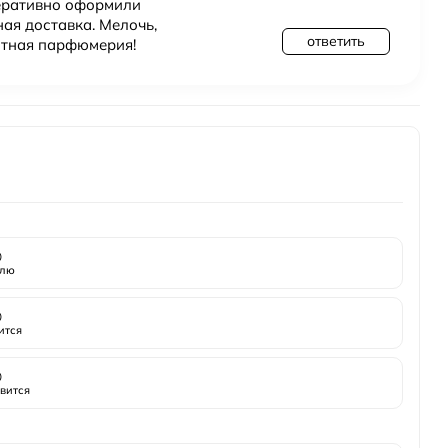
перативно оформили
ная доставка. Мелочь,
ответить
литная парфюмерия!

лю

ится

вится