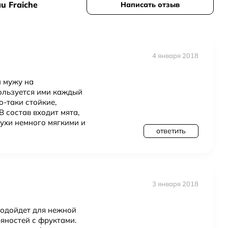
u Fraiche
Написать отзыв
акона, чтобы попробовать до полного флакона
й упаковки, обычно выгоднее
ской упаковке
4 января 2018
и мужу на
ользуется ими каждый
-таки стойкие,
 состав входит мята,
духи немного мягкими и
ответить
3 января 2018
подойдет для нежной
яностей с фруктами.