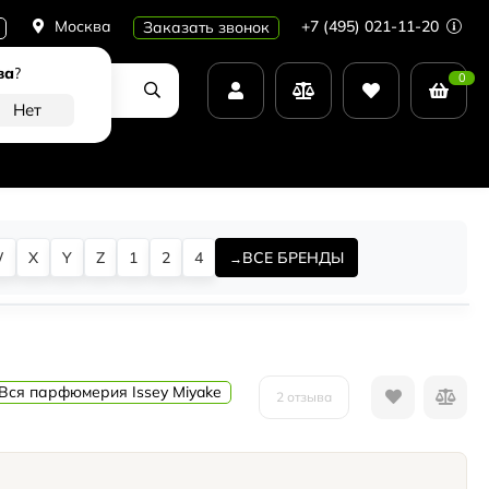
Москва
+7 (495) 021-11-20
Заказать звонок
ва
?
0
W
X
Y
Z
1
2
4
ВСЕ БРЕНДЫ
Вся парфюмерия Issey Miyake
2 отзыва