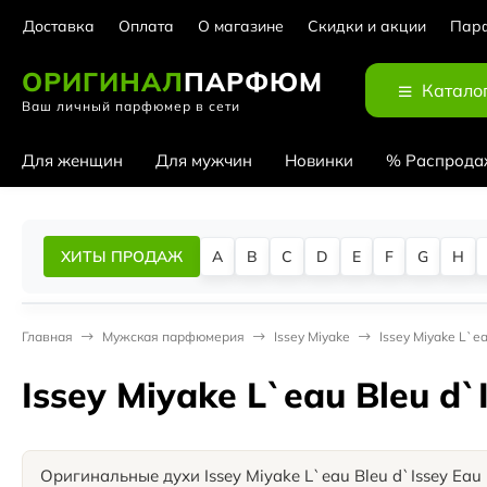
Доставка
Оплата
О магазине
Скидки и акции
Парф
ОРИГИНАЛ
ПАРФЮМ
Катало
Ваш личный парфюмер в сети
Для женщин
Для мужчин
Новинки
% Распрода
ХИТЫ ПРОДАЖ
A
B
C
D
E
F
G
H
Главная
Мужская парфюмерия
Issey Miyake
Issey Miyake L`ea
Issey Miyake L`eau Bleu d`
Оригинальные духи Issey Miyake L`eau Bleu d`Issey Eau 