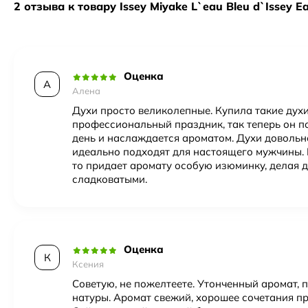
2 отзыва к товару Issey Miyake L`eau Bleu d`Issey Ea
Отливант
— небольшой объём из оригинального фл
Год создания
2004
Тестер
— полноценный флакон, часто без подарочно
Полный флакон
— запечатанный оригинал в завод
Верхние ноты
бергамот
,
розмарин
Оценка
Пол
Мужской
А
Алена
Духи просто великолепные. Купила такие дух
профессиональный праздник, так теперь он п
день и наслаждается ароматом. Духи довольно
идеально подходят для настоящего мужчины. В
то придает аромату особую изюминку, делая 
сладковатыми.
Оценка
К
Ксения
Советую, не пожелтеете. Утонченный аромат, 
натуры. Аромат свежий, хорошее сочетания пр