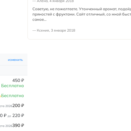
— Алена, 4 января 2018
Советую, не пожелтеете. Утонченный аромат, подой
пряностей с фруктами. Сайт отличный, со мной быс
самое...
— Ксения, 3 января 2018
изменить
450
₽
Бесплатно
Бесплатно
а
200
₽
ста 2026
80
₽
220
₽
до
390
₽
ста 2026