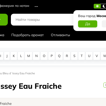
юмерия по нотам
Ваш город
Моск
г
жа
Подобрать аромат
Отливанты
I
J
K
L
M
N
O
P
Q
R
S
T
U
V
u Bleu d`Issey Eau Fraiche
Issey Eau Fraiche
Fraiche