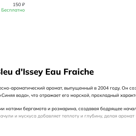
150
₽
Бесплатно
eu d'Issey Eau Fraiche
ревесно-ароматический аромат, выпущенный в 2004 году. Он со
«Синяя вода», что отражает его морской, прохладный характ
 нотами бергамота и розмарина, создавая бодрящее начало
ачули и мускуса добавляет теплоту и глубину, делая аромат
вания в тёплое время года, особенно днём. Благодаря свое