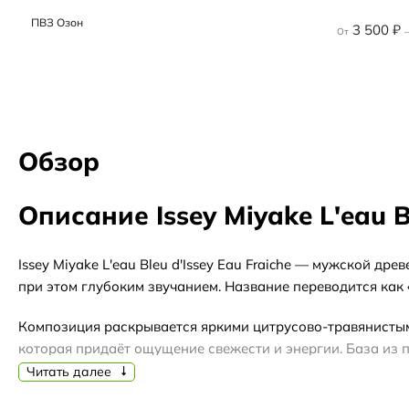
ПВЗ Озон
3 500
₽
От
–
Обзор
Описание Issey Miyake L'eau Bl
Issey Miyake L'eau Bleu d'Issey Eau Fraiche — мужской д
при этом глубоким звучанием. Название переводится как 
Композиция раскрывается яркими цитрусово-травянистыми
которая придаёт ощущение свежести и энергии. База из п
Читать далее
Этот аромат хорошо подойдёт для повседневного использо