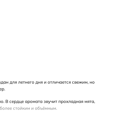
здан для летнего дня и отличается свежим, но
ер.
. В сердце аромата звучит прохладная мята,
 более стойким и объёмным.
й свежести и универсальности, он станет