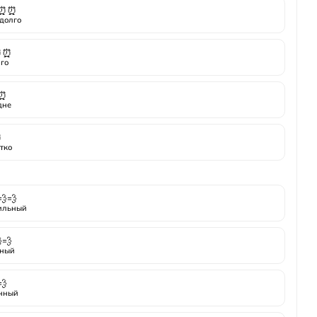
⏰⏰
долго
⏰⏰
го
⏰
дне
⏰
тко
💨💨
ильный
💨
ный
💨
нный