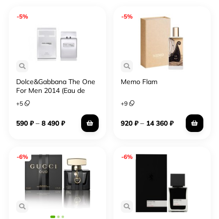
-5%
-5%
Dolce&Gabbana The One
Memo Flam
For Men 2014 (Eau de
Toilette)
+
5
+
9
–
–
590
₽
8 490
₽
920
₽
14 360
₽
-6%
-6%