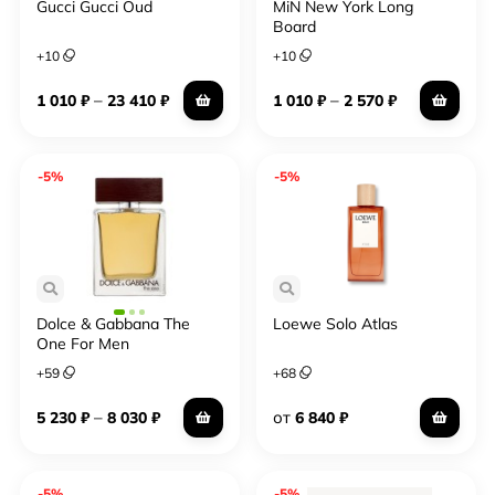
Gucci Gucci Oud
MiN New York Long
Board
+
10
+
10
–
–
1 010
₽
23 410
₽
1 010
₽
2 570
₽
-5%
-5%
Dolce & Gabbana The
Loewe Solo Atlas
One For Men
+
59
+
68
–
от
5 230
₽
8 030
₽
6 840
₽
-5%
-5%