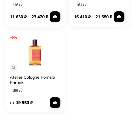
+
116
+
164
–
–
11 630
₽
23 470
₽
16 410
₽
21 580
₽
-5%
Atelier Cologne Pomelo
Paradis
+
199
от
19 950
₽