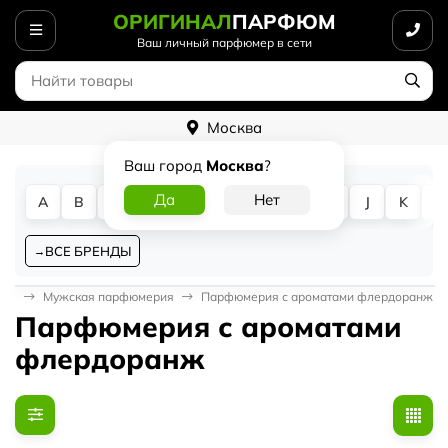
ОРИГИНАЛ
ПАРФЮМ
Ваш личный парфюмер в сети
Москва
Ваш город
Москва
?
A
B
C
D
E
F
G
H
I
J
K
L
ВСЕ БРЕНДЫ
ная
Мужская парфюмерия
Парфюмерия с ароматами флердоранж
Парфюмерия с ароматами
флердоранж