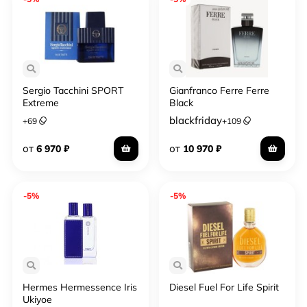
Sergio Tacchini SPORT
Gianfranco Ferre Ferre
Extreme
Black
blackfriday
+
69
+
109
от
от
6 970
₽
10 970
₽
-5%
-5%
Hermes Hermessence Iris
Diesel Fuel For Life Spirit
Ukiyoe