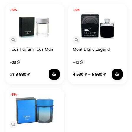
-5%
-5%
Tous Parfum Tous Man
Mont Blanc Legend
+
38
+
45
от
–
3 830
₽
4 530
₽
5 930
₽
-5%