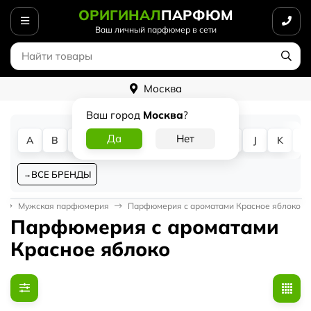
ОРИГИНАЛ
ПАРФЮМ
Ваш личный парфюмер в сети
Москва
Ваш город
Москва
?
A
B
C
D
E
F
G
H
I
J
K
L
ВСЕ БРЕНДЫ
Мужская парфюмерия
Парфюмерия с ароматами Красное яблоко
Парфюмерия с ароматами
Красное яблоко