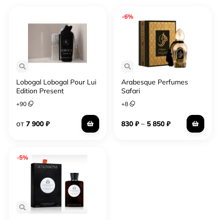
-6%
Lobogal Lobogal Pour Lui
Arabesque Perfumes
Edition Present
Safari
+
90
+
8
от
–
7 900
₽
830
₽
5 850
₽
-5%