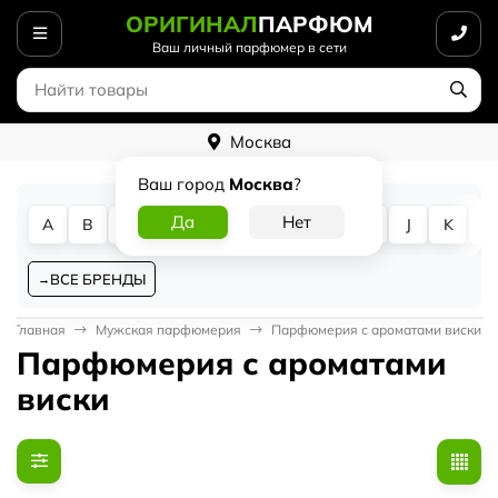
ОРИГИНАЛ
ПАРФЮМ
Ваш личный парфюмер в сети
Москва
Ваш город
Москва
?
A
B
C
D
E
F
G
H
I
J
K
L
ВСЕ БРЕНДЫ
Главная
Мужская парфюмерия
Парфюмерия с ароматами виски
Парфюмерия с ароматами
виски