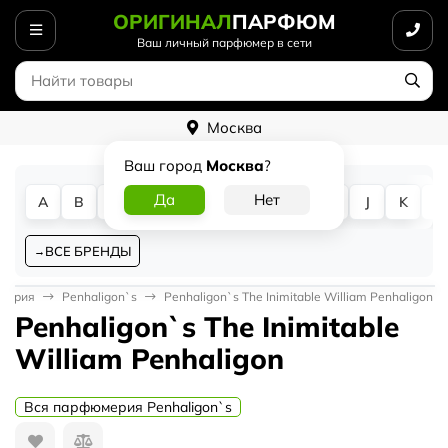
ОРИГИНАЛ
ПАРФЮМ
Ваш личный парфюмер в сети
Москва
Ваш город
Москва
?
A
B
C
D
E
F
G
H
I
J
K
L
ВСЕ БРЕНДЫ
мерия
Penhaligon`s
Penhaligon`s The Inimitable William Penhaligon
Penhaligon`s The Inimitable
William Penhaligon
Вся парфюмерия Penhaligon`s