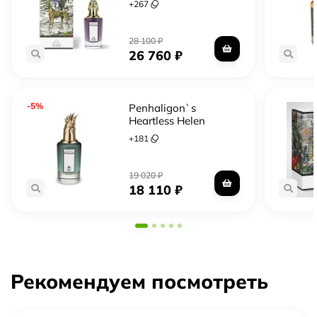
+
267
Тем, кто ищет аромат на весну, лето или осень
Для дневного и вечернего использования
Любителям ароматов с контрастом свежести и
28 100
₽
26 760
₽
тепла
Форматы в каталоге
-5%
Penhaligon`s
Heartless Helen
Отливант — небольшой объём из оригинального
флакона, чтобы попробовать до полного флакона
+
181
Тестер — полноценный флакон, часто без
подарочной упаковки, обычно выгоднее
19 020
₽
18 110
₽
Полный флакон — запечатанный оригинал в
заводской упаковке
Рекомендуем посмотреть