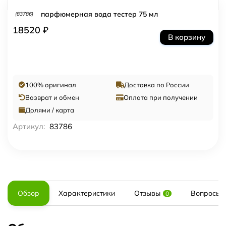
парфюмерная вода тестер 75 мл
(83786)
18520 ₽
В корзину
100% оригинал
Доставка по России
Возврат и обмен
Оплата при получении
Долями / карта
Артикул:
83786
Обзор
Характеристики
Отзывы
Вопросы и
0