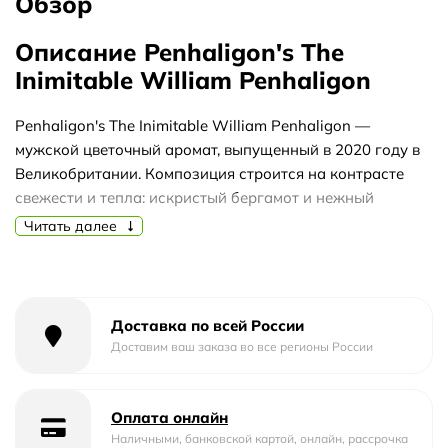
Обзор
Описание Penhaligon's The
Inimitable William Penhaligon
Penhaligon's The Inimitable William Penhaligon —
мужской цветочный аромат, выпущенный в 2020 году в
Великобритании. Композиция строится на контрасте
свежести и тепла: искристый бергамот и нежный
жасмин задают яркое стартовое настроение, а
Читать далее
древесно-смолистая база придает глубину и характер.
Верхние ноты бергамота и жасмина открываются
легкой цитрусово-цветочной свежестью. В сердце
Доставка по всей России
ветивер, кедр и ладан добавляют землистую, дымную и
Доставим ваш заказа во все регионы России
слегка бальзамическую текстуру. База из сандалового
дерева и амброксана создает мягкое, теплое и
продолжительное звучание, которое сохраняет объем
Оплата онлайн
на протяжении всего дня.
Наличными, банковской картой, онлайн, рассрочка