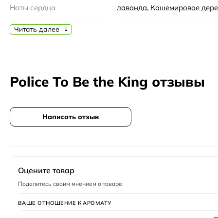
Ноты сердца
лаванда
,
Кашемировое дере
Страна производства
Италия
Читать далее
Бренд
Police
Семейство
Ароматические
Police To Be the King отзывы
Время года
Осень, Зима
Время суток
Вечер
Написать отзыв
Возраст
35-45, 45 и более
Год создания
2013
Верхние ноты
кардамон
,
лимон
,
Мускатны
Оцените товар
Поделитесь своим мнением о товаре
Пол
Мужской
ВАШЕ ОТНОШЕНИЕ К АРОМАТУ