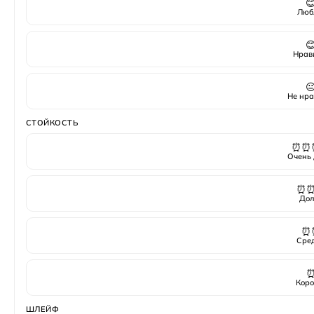

Люб

Нрав

Не нра
СТОЙКОСТЬ
⏰⏰
Очень 
⏰
Дол
⏰
Сре
Коро
ШЛЕЙФ