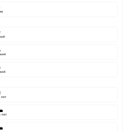
️
ма

жий

кий

кий

 лет
💼
 лет
💼