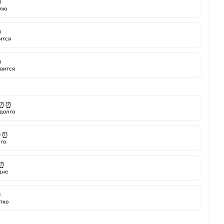

лю

ится

вится
⏰⏰
долго
⏰⏰
го
⏰
дне
⏰
тко