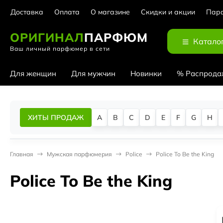
Доставка
Оплата
О магазине
Скидки и акции
Парф
ОРИГИНАЛ
ПАРФЮМ
Катало
Ваш личный парфюмер в сети
Для женщин
Для мужчин
Новинки
% Распрода
ХИТЫ ПРОДАЖ
A
B
C
D
E
F
G
H
Главная
Мужская парфюмерия
Police
Police To Be the King
Police To Be the King