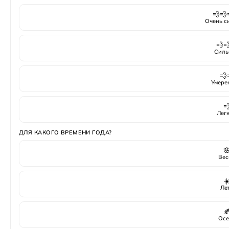
💨💨
Очень с
💨
Силь
💨
Умере

Лег
ДЛЯ КАКОГО ВРЕМЕНИ ГОДА?

Вес
☀
Ле

Осе