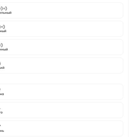
💨💨
ильный
💨
ный
💨
нный

кий

на
️
то

нь