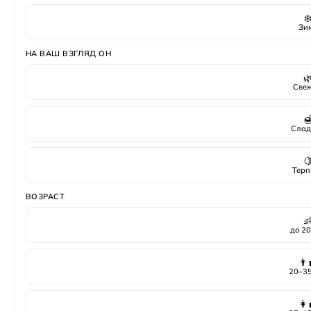
❄
Зи
НА ВАШ ВЗГЛЯД ОН

Све

Слад

Терп
ВОЗРАСТ

до 20
👨‍
20–35
👩‍