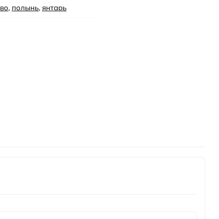
во
,
полынь
,
янтарь
й орех
,
кедр
,
лавровый лист