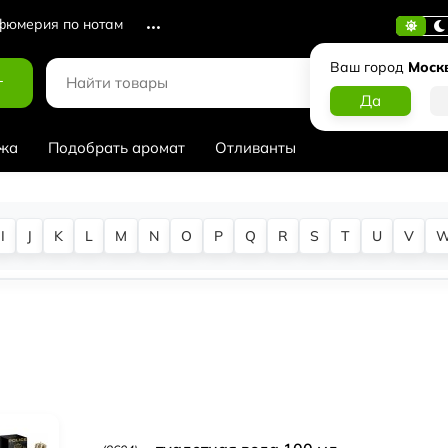
юмерия по нотам
Ваш город
Моск
г
жа
Подобрать аромат
Отливанты
I
J
K
L
M
N
O
P
Q
R
S
T
U
V