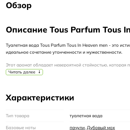
Обзор
Описание Tous Parfum Tous I
Туалетная вода Tous Parfum Tous In Heaven men - это ис
идеальное сочетание утонченности и мужественности.
Этот аромат обладает невероятной стойкостью, которая
на протяжении всего дня, подчеркивая вашу индивидуаль
Читать далее
Tous Parfum Tous In Heaven men идеально подходит для 
свежести и энергии. В то же время, его древесные и прян
Характеристики
Туалетная вода Tous Parfum Tous In Heaven men отличает
лаванды и кардамона, а также теплые ноты кедра и муск
Тип товара
туалетная вода
индивидуальность.
Базовые ноты
пачули
,
Дубовый мох