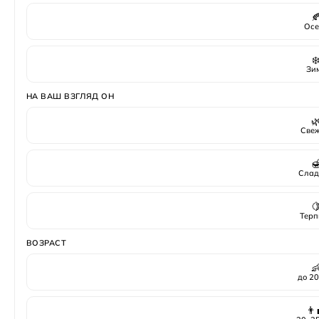

Осе
❄
Зи
НА ВАШ ВЗГЛЯД ОН

Све

Слад

Терп
ВОЗРАСТ

до 20
👨‍