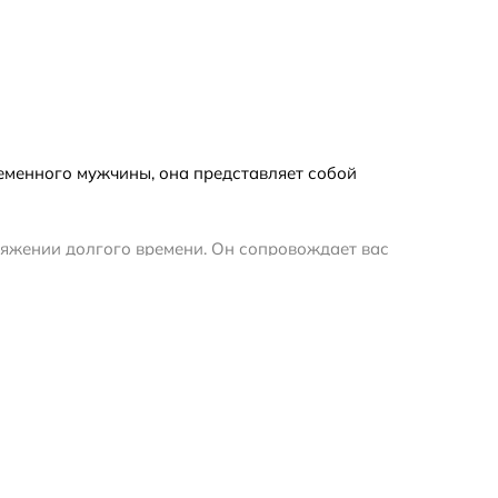
ременного мужчины, она представляет собой
тяжении долгого времени. Он сопровождает вас
но подчеркивают летние дни, добавляя им нотку
вствовать свежесть бергамота и лимона, аромат
й аромат, который подчеркивает вашу