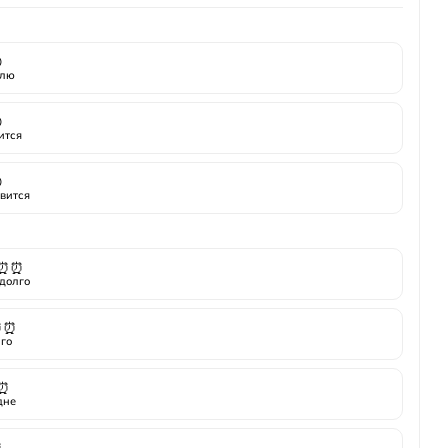

лю

ится

вится
⏰⏰
долго
⏰⏰
го
⏰
дне
⏰