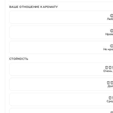
ВАШЕ ОТНОШЕНИЕ К АРОМАТУ

Люб

Нрав

Не нра
СТОЙКОСТЬ
⏰⏰
Очень 
⏰
Дол
⏰
Сре