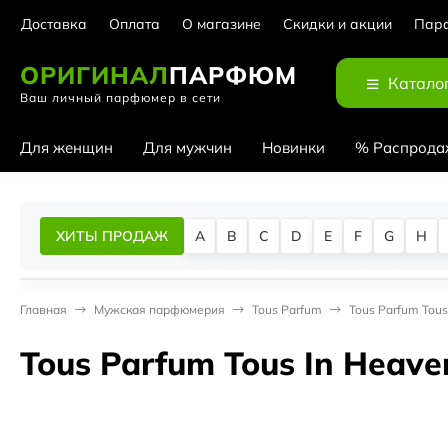
Доставка
Оплата
О магазине
Скидки и акции
Парф
ОРИГИНАЛ
ПАРФЮМ
Катало
Ваш личный парфюмер в сети
Для женщин
Для мужчин
Новинки
% Распрода
ХИТЫ ПРОДАЖ
A
B
C
D
E
F
G
H
Главная
Мужская парфюмерия
Tous Parfum
Tous Parfum Tou
Tous Parfum Tous In Heav