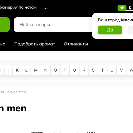
юмерия по нотам
Ваш город
Моск
г
жа
Подобрать аромат
Отливанты
I
J
K
L
M
N
O
P
Q
R
S
T
U
V
s In Heaven men
en men