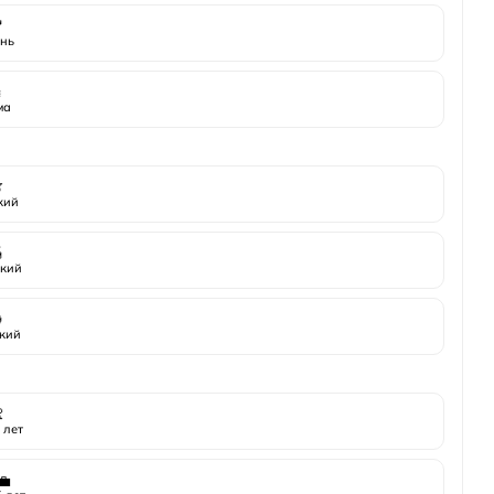

нь
️
ма

жий

кий

кий

 лет
💼