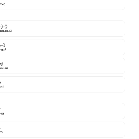
тко
💨💨
ильный
💨
ный
💨
нный

кий

на
️
то