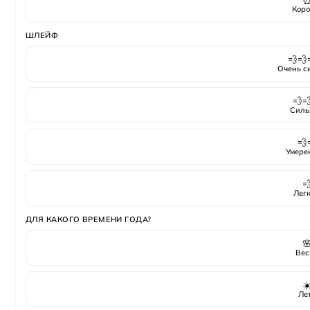
Коро
ШЛЕЙФ
💨💨
Очень с
💨
Силь
💨
Умере

Лег
ДЛЯ КАКОГО ВРЕМЕНИ ГОДА?

Вес
☀
Ле