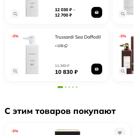
–
12 030
₽
12 700
₽
-5%
-5%
Trussardi Sea Daffodil
+
108
11 380
₽
10 830
₽
С этим товаров покупают
-5%