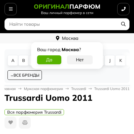
ОРИГИНАЛ
ПАРФЮМ
Ваш личный парфюмер в сети
Москва
Ваш город
Москва
?
A
B
C
D
E
F
G
H
I
J
K
L
ВСЕ БРЕНДЫ
Главная
Мужская парфюмерия
Trussardi
Trussardi Uomo 2011
Trussardi Uomo 2011
Вся парфюмерия Trussardi