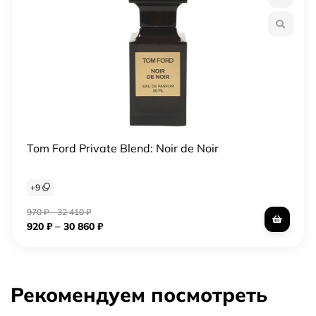
Tom Ford Private Blend: Noir de Noir
+
9
970
₽
–
32 410
₽
–
920
₽
30 860
₽
Рекомендуем посмотреть