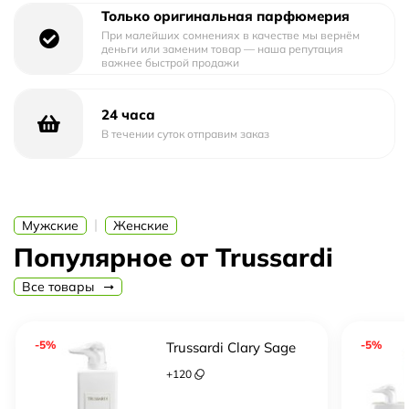
Только оригинальная парфюмерия
Труссарди Uomo 2011 раскрывается насыщенными
При малейших сомнениях в качестве мы вернём
нотами кожи и бергамота, создавая уникальную
деньги или заменим товар — наша репутация
важнее быстрой продажи
гармонию. В сердце аромата расцветают аккорды
замши и гвоздики, придавая ему теплоту и
чувственность. Базовые ноты изысканного пачули и
24 часа
В течении суток отправим заказ
ветивера придают Trussardi Uomo 2011 завершающую
ноту элегантности и стойкости.
|
Мужские
Женские
Популярное от Trussardi
Все товары
-5%
-5%
Trussardi Clary Sage
+
120