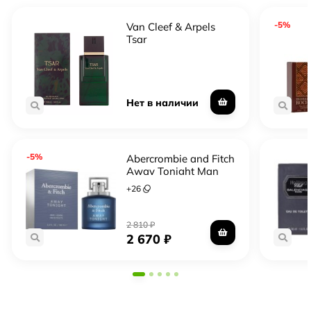
-5%
Van Cleef & Arpels
Tsar
Нет в наличии
-5%
Abercrombie and Fitch
Away Tonight Man
+
26
2 810
₽
2 670
₽