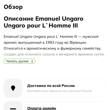
Обзор
Описание Emanuel Ungaro
Ungaro pour L`Homme III
Emanuel Ungaro Ungaro pour L`Homme III — мужской
аромат, выпущенный в 1993 году во Франции.
Относится к ароматическому и фужерному семейству,
создан для осеннего сезона и вечернего времени суток.
Композиция строится на контрасте свежих цитрусовых
Читать далее
и пряных трав с теплой древесно-мшистой базой.
Аромат открывается яркими нотами апельсина,
цитрусов, лаванды, кориандра, шалфея, водки и
Доставка по всей России
махагони. В сердце раскрываются роза, ландыш,
Доставим ваш заказа во все регионы России
жасмин и герань, придавая композиции цветочную
мягкость. База состоит из пачули, дубового мха,
мускуса, сандалового дерева, белого кедра и ветивера,
Оплата онлайн
создавая глубокий и устойчивый шлейф.