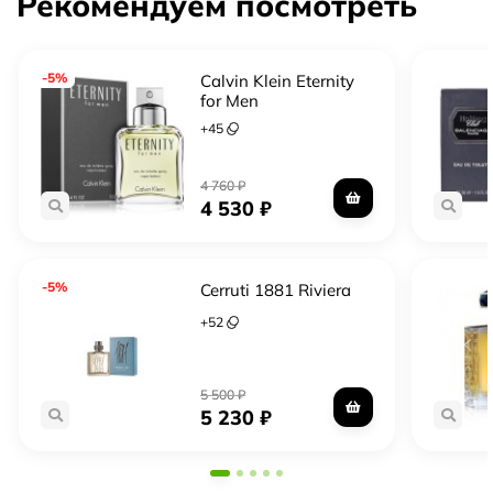
Рекомендуем посмотреть
-5%
Calvin Klein Eternity
for Men
+
45
4 760
₽
4 530
₽
-5%
Cerruti 1881 Riviera
+
52
5 500
₽
5 230
₽