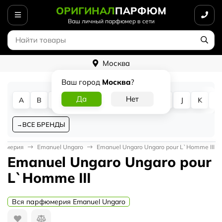
ОРИГИНАЛ
ПАРФЮМ
Ваш личный парфюмер в сети
Москва
Ваш город
Москва
?
A
B
C
D
E
F
G
H
I
J
K
L
ВСЕ БРЕНДЫ
фюмерия
Emanuel Ungaro
Emanuel Ungaro Ungaro pour L`Homme III
Emanuel Ungaro Ungaro pour
L`Homme III
Вся парфюмерия Emanuel Ungaro