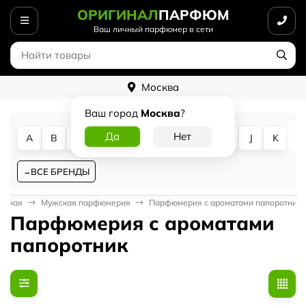
ОРИГИНАЛ
ПАРФЮМ
Ваш личный парфюмер в сети
Москва
Ваш город
Москва
?
A
B
C
D
E
F
G
H
I
J
K
L
ВСЕ БРЕНДЫ
авная
Мужская парфюмерия
Парфюмерия с ароматами папоротник
Парфюмерия с ароматами
папоротник