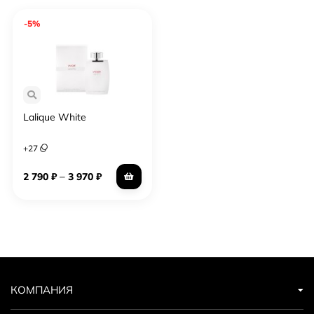
-5%
Lalique White
+
27
–
2 790
₽
3 970
₽
КОМПАНИЯ