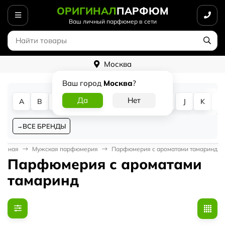
ОРИГИНАЛ
ПАРФЮМ
Ваш личный парфюмер в сети
Москва
Ваш город
Москва
?
A
B
C
D
E
F
G
H
I
J
K
L
ВСЕ БРЕНДЫ
лавная
Мужская парфюмерия
Парфюмерия с ароматами тамаринд
Парфюмерия с ароматами
тамаринд