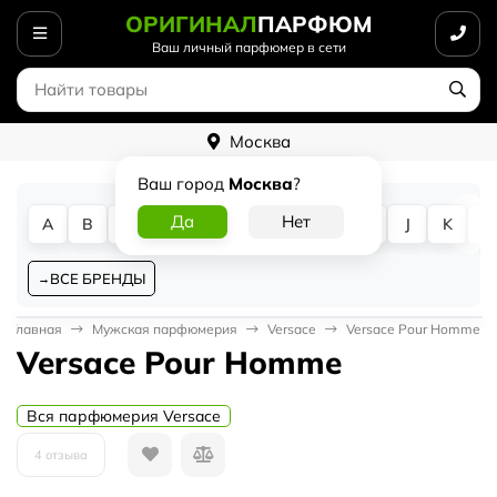
ОРИГИНАЛ
ПАРФЮМ
Ваш личный парфюмер в сети
Москва
Ваш город
Москва
?
A
B
C
D
E
F
G
H
I
J
K
L
ВСЕ БРЕНДЫ
Главная
Мужская парфюмерия
Versace
Versace Pour Homme
Versace Pour Homme
Вся парфюмерия Versace
4 отзыва