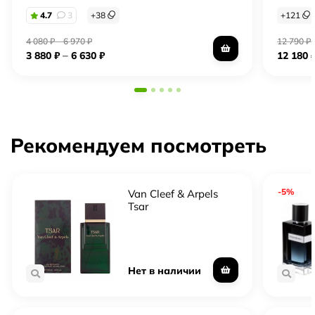
4.7
3
+
38
+
121
4 080
₽
–
6 970
₽
12 790
₽
–
3 880
₽
6 630
₽
12 180
Рекомендуем посмотреть
-5%
Van Cleef & Arpels
Tsar
Нет в наличии