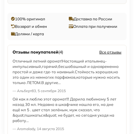
100% оригинал
Доставка по России
Возврат и обмен
Оплата при получении
Долями / карта
Отзывы покупателей
(4)
Все отзывы
Отличный летний аромат!Настоящий итальянец-
импульсивный,горячий,бесшабашный и одновременно
простой и даже где-то наивный.Стойкость хорошая,но
это один из немногих парфюмов,которые нужно носить
только ЛЕТОМ.В другие...
— Альберт83, 5 сентября 2015
Ой как я люблю этот аромат!!! Дарила любимому 5 лет
назад 30 мл. Недавно в шкафчике нашла его, на дне
ещё мл 5 . цвет стал зелёным, муж сказал, что
&quot;пшикаться&quot; не будет, но сегодня уходя на
работу...
— Aromalady, 14 августа 2015