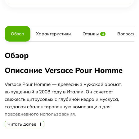
Обзор
Характеристики
Отзывы
Вопросы и
4
Обзор
Описание Versace Pour Homme
Versace Pour Homme — древесный мужской аромат,
выпущенный в 2008 году в Италии. Он сочетает
свежесть цитрусовых с глубиной кедра и мускуса,
создавая сбалансированную композицию для
повседневного использования.
Читать далее
Аромат открывается яркими нотами бергамота,
цитрусов, нероли и майской розы. В сердце