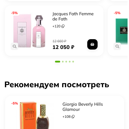
-5%
-5%
Jacques Fath Femme
de Fath
+
120
12 660
₽
12 050
₽
Рекомендуем посмотреть
-5%
Giorgio Beverly Hills
Glamour
+
108