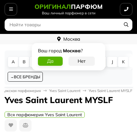
ОРИГИНАЛ
ПАРФЮМ
Ваш личный парфюмер в сети
Москва
Ваш город
Москва
?
A
B
C
D
E
F
G
H
I
J
K
L
ВСЕ БРЕНДЫ
Мужская парфюмерия
Yves Saint Laurent
Yves Saint Laurent MYSLF
Yves Saint Laurent MYSLF
Вся парфюмерия Yves Saint Laurent