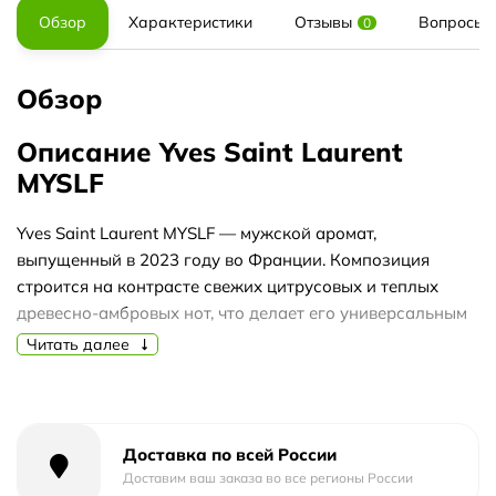
Обзор
Характеристики
Отзывы
Вопросы и
0
Обзор
Описание Yves Saint Laurent
MYSLF
Yves Saint Laurent MYSLF — мужской аромат,
выпущенный в 2023 году во Франции. Композиция
строится на контрасте свежих цитрусовых и теплых
древесно-амбровых нот, что делает его универсальным
выбором для современного мужчины.
Читать далее
Аромат открывается ярким бергамотом, который в
сердце переходит в сочный апельсин. База из пачули и
амбры добавляет глубину и стойкость, создавая
Доставка по всей России
ощущение уверенности и комфорта. Переход от
Доставим ваш заказа во все регионы России
цитрусовой свежести к теплым древесным оттенкам