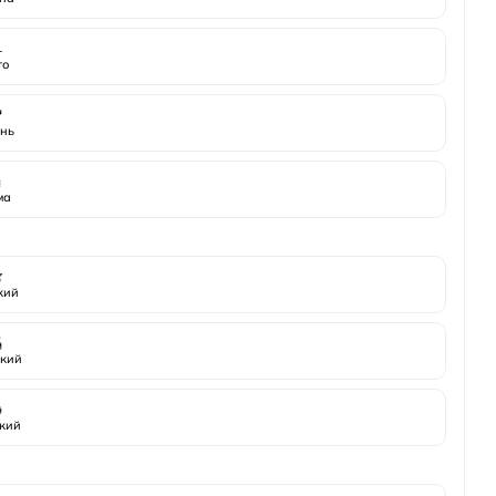
️
то

нь
️
ма

жий

кий

кий