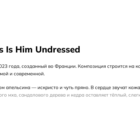
s Is Him Undressed
 2023 года, созданный во Франции. Композиция строится на 
емой и современной.
м апельсина — искристо и чуть пряно. В сердце звучат кожа
го мха, сандалового дерева и кедра оставляет тёплый, сле
дов, когда хочется более плотного и обволакивающего зву
естер — получить полный флакон без подарочной упаковки, 