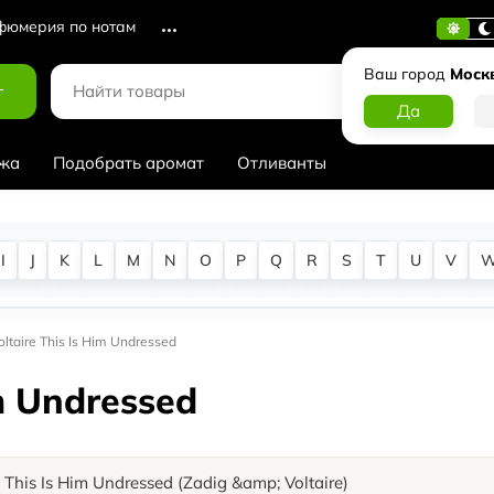
юмерия по нотам
Ваш город
Моск
г
жа
Подобрать аромат
Отливанты
I
J
K
L
M
N
O
P
Q
R
S
T
U
V
oltaire This Is Him Undressed
im Undressed
This Is Him Undressed (Zadig &amp; Voltaire)