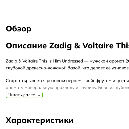
Обзор
Описание Zadig & Voltaire Thi
Zadig & Voltaire This Is Him Undressed — мужской аромат
глубокой древесно-кожаной базой, что делает её узнава
Старт открывается розовым перцем, грейпфрутом и цветко
аромату минеральную прохладу и глубину. База из дубово
Читать далее
Аромат подойдёт для прохладной погоды и вечерних выхо
отливант позволит оценить аромат в разных условиях, т
с композицией.
Характеристики