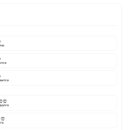

лю

ится

вится
⏰⏰
долго
⏰⏰
го