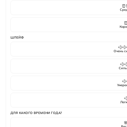
⏰
Сре
Коро
ШЛЕЙФ
💨💨
Очень с
💨
Силь
💨
Умере

Лег
ДЛЯ КАКОГО ВРЕМЕНИ ГОДА?

Вес