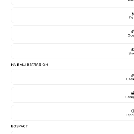
☀
Ле

Осе
❄
Зи
НА ВАШ ВЗГЛЯД ОН

Све

Слад

Терп
ВОЗРАСТ