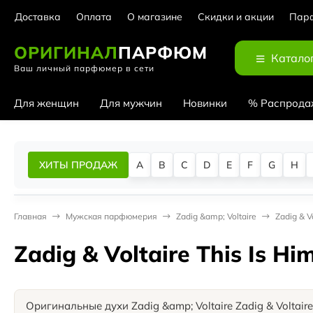
Доставка
Оплата
О магазине
Скидки и акции
Парф
ОРИГИНАЛ
ПАРФЮМ
Катало
Ваш личный парфюмер в сети
Для женщин
Для мужчин
Новинки
% Распрода
ХИТЫ ПРОДАЖ
A
B
C
D
E
F
G
H
Главная
Мужская парфюмерия
Zadig &amp; Voltaire
Zadig & V
Zadig & Voltaire This Is H
Оригинальные духи Zadig &amp; Voltaire Zadig & Voltaire 