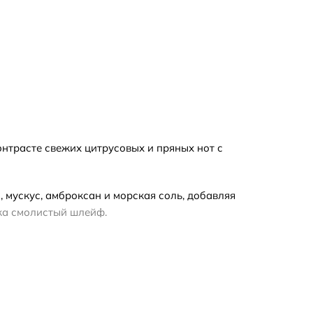
контрасте свежих цитрусовых и пряных нот с
, мускус, амброксан и морская соль, добавляя
гка смолистый шлейф.
чания. При выборе формата обратите внимание:
а полный флакон подойдёт, если вы уже знакомы