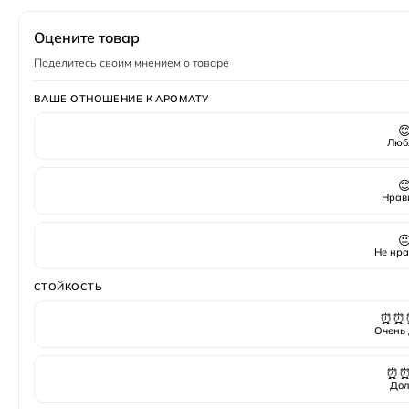
Оцените товар
Поделитесь своим мнением о товаре
ВАШЕ ОТНОШЕНИЕ К АРОМАТУ

Люб

Нрав

Не нра
СТОЙКОСТЬ
⏰⏰
Очень 
⏰
Дол