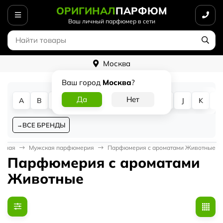
ОРИГИНАЛ
ПАРФЮМ
Ваш личный парфюмер в сети
Москва
Ваш город
Москва
?
A
B
C
D
E
F
G
H
I
J
K
L
ВСЕ БРЕНДЫ
авная
Мужская парфюмерия
Парфюмерия с ароматами Животные
Парфюмерия с ароматами
Животные