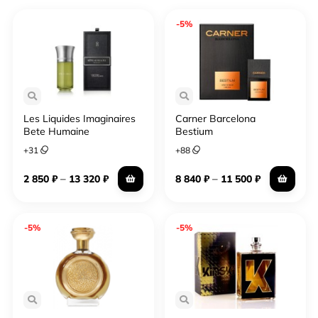
-5%
Les Liquides Imaginaires
Carner Barcelona
Bete Humaine
Bestium
+
31
+
88
–
–
2 850
₽
13 320
₽
8 840
₽
11 500
₽
-5%
-5%