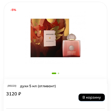
-5%
духи 5 мл (отливант)
(95020)
3120 ₽
В корзину