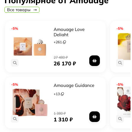
Популярное от Amouage
глубокую чувственность и неповторимое звучание.
Все товары
-5%
-5%
Amouage Love
Delight
+
261
27 480
₽
26 170
₽
-5%
-5%
Amouage Guidance
+
13
1 380
₽
1 310
₽