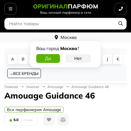
ОРИГИНАЛ
ПАРФЮМ
Ваш личный парфюмер в сети
Москва
Ваш город
Москва
?
A
B
C
D
E
F
G
H
I
J
K
L
ВСЕ БРЕНДЫ
Главная
Унисекс
Amouage
Amouage Guidance 46
Amouage Guidance 46
Вся парфюмерия Amouage
5.0
1 отзыв