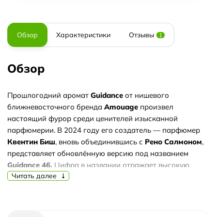
Обзор
Характеристики
Отзывы
1
Обзор
Прошлогодний аромат
Guidance
от нишевого
ближневосточного бренда
Amouage
произвел
настоящий фурор среди ценителей изысканной
парфюмерии. В 2024 году его создатель — парфюмер
Квентин Биш
, вновь объединившись с
Рено Салмоном
,
представляет обновлённую версию под названием
Guidance 46.
Цифра в названии отражает высокую
Читать далее
концентрацию — целых 46% душистых компонентов и
натуральных эфирных масел, что делает этот унисекс-
аромат особенно насыщенным и стойким.
Вместо того чтобы пересматривать оригинальную