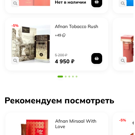
Нет в наличии
-5%
Afnan Tobacco Rush
+
49
5 200
₽
4 950
₽
Рекомендуем посмотреть
-5%
Afnan Mirsaal With
Love