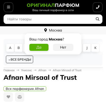
ОРИГИНАЛ
ПАРФЮМ
Ваш личный парфюмер в сети
Москва
Ваш город
Москва
?
A
B
C
D
E
F
G
H
I
J
K
L
ВСЕ БРЕНДЫ
Главная
Унисекс
Afnan
Afnan Mirsaal of Trust
Afnan Mirsaal of Trust
Вся парфюмерия Afnan