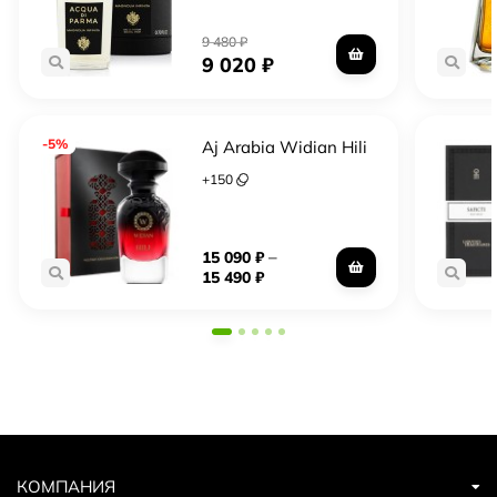
9 480
₽
9 020
₽
-5%
Aj Arabia Widian Hili
+
150
–
15 090
₽
15 490
₽
КОМПАНИЯ