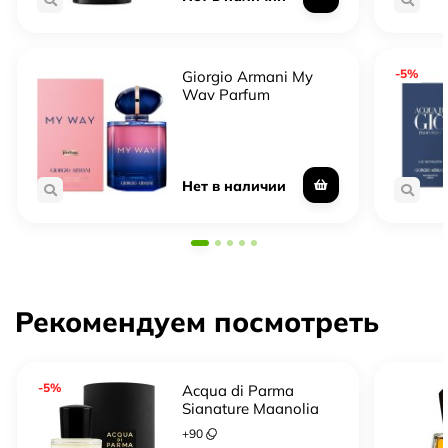
-5%
Giorgio Armani My
Way Parfum
Нет в наличии
Рекомендуем посмотреть
-5%
Acqua di Parma
Signature Magnolia
Infinita
+
90