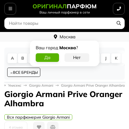
ОРИГИНАЛ
ПАРФЮМ
Ваш личный парфюмер в сети
Москва
Ваш город
Москва
?
A
B
C
D
E
F
G
H
I
J
K
L
ВСЕ БРЕНДЫ
я
Унисекс
Giorgio Armani
Giorgio Armani Prive Oranger Alhambra
Giorgio Armani Prive Oranger
Alhambra
Вся парфюмерия Giorgio Armani
4 отзыва