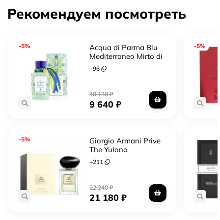
Рекомендуем посмотреть
-5%
-5%
Acqua di Parma Blu
Mediterraneo Mirto di
Panarea forte forte
+
96
10 130
₽
9 640
₽
-5%
Giorgio Armani Prive
The Yulong
+
211
22 240
₽
21 180
₽