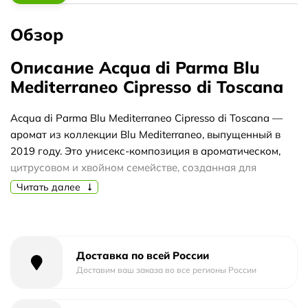
Обзор
Описание Acqua di Parma Blu
Mediterraneo Cipresso di Toscana
Acqua di Parma Blu Mediterraneo Cipresso di Toscana —
аромат из коллекции Blu Mediterraneo, выпущенный в
2019 году. Это унисекс-композиция в ароматическом,
цитрусовом и хвойном семействе, созданная для
летнего дня. Итальянский бренд предлагает свежий и
Читать далее
естественный запах, вдохновленный тосканскими
кипарисами и средиземноморской природой.
Аромат открывается яркими цитрусовыми и
Доставка по всей России
травянистыми аккордами: грейпфрут, базилик, петит-
Доставим ваш заказа во все регионы России
грейн, шалфей и розмарин. В сердце раскрываются
ландыш, жасмин, лаванда, кардамон, кориандр и сосна,
придавая композиции мягкость и глубину. База состоит