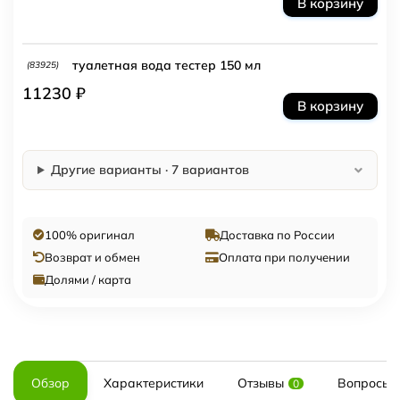
В корзину
туалетная вода тестер 150 мл
(83925)
11230 ₽
В корзину
Другие варианты · 7 вариантов
100% оригинал
Доставка по России
Возврат и обмен
Оплата при получении
Долями / карта
Обзор
Характеристики
Отзывы
Вопросы и
0