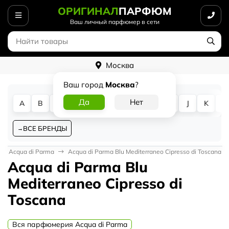
ОРИГИНАЛ
ПАРФЮМ
Ваш личный парфюмер в сети
Москва
Ваш город
Москва
?
A
B
C
D
E
F
G
H
I
J
K
L
ВСЕ БРЕНДЫ
Acqua di Parma
Acqua di Parma Blu Mediterraneo Cipresso di Toscana
Acqua di Parma Blu
Mediterraneo Cipresso di
Toscana
Вся парфюмерия Acqua di Parma