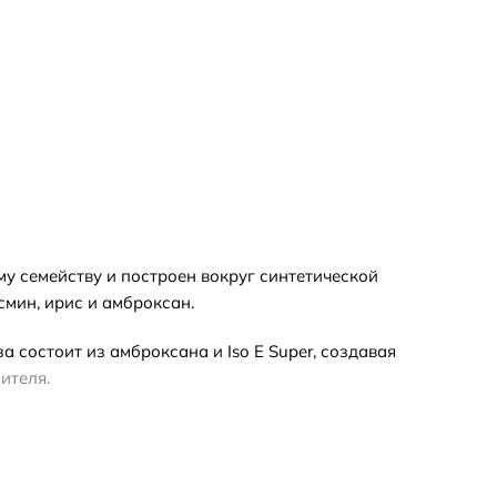
ому семейству и построен вокруг синтетической
смин, ирис и амброксан.
 состоит из амброксана и Iso E Super, создавая
ителя.
ата обратите внимание: в каталоге есть варианты
, поэтому ориентируйтесь на пометку в названии.