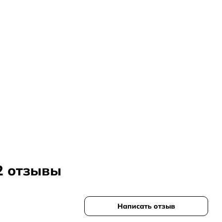
сени
ивидуально
02 отзывы
акона, чтобы попробовать до полного флакона
Написать отзыв
ой упаковки, обычно выгоднее