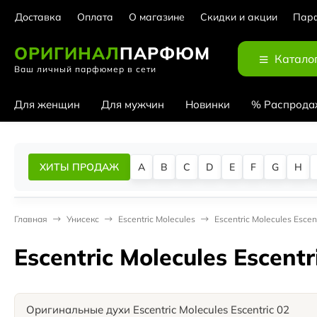
Доставка
Оплата
О магазине
Скидки и акции
Парф
ОРИГИНАЛ
ПАРФЮМ
Катало
Ваш личный парфюмер в сети
Для женщин
Для мужчин
Новинки
% Распрода
ХИТЫ ПРОДАЖ
A
B
C
D
E
F
G
H
Главная
Унисекс
Escentric Molecules
Escentric Molecules Escen
Escentric Molecules Escentr
Оригинальные духи Escentric Molecules Escentric 02