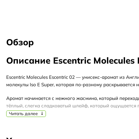
Обзор
Описание Escentric Molecules 
Escentric Molecules Escentric 02 — унисекс-аромат из Ан
молекулы Iso E Super, которая по-разному раскрывается 
Аромат начинается с нежного жасмина, который переходит
тёплый, слегка сладковатый шлейф, который ощущается п
Читать далее
Благодаря своей универсальности, Escentric 02 подходит 
старого выпуска (с пометками «винтаж» / «стар. издание» 