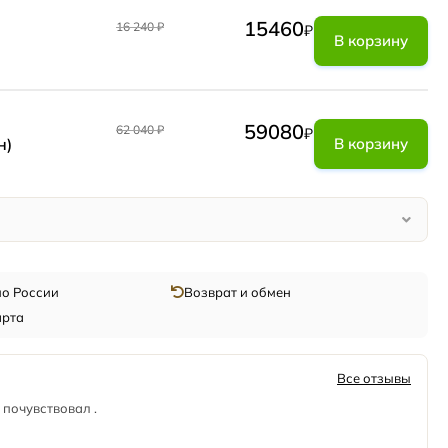
15460
16 240
₽
₽
В корзину
59080
62 040
₽
₽
н)
В корзину
по России
Возврат и обмен
арта
Все отзывы
почувствовал .