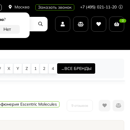
Москва
+7 (495) 021-11-20
Заказать звонок
ва
?
0
W
X
Y
Z
1
2
4
ВСЕ БРЕНДЫ
фюмерия Escentric Molecules
9 отзывов