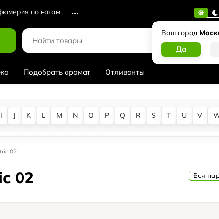
юмерия по нотам
Ваш город
Моск
г
жа
Подобрать аромат
Отливанты
I
J
K
L
M
N
O
P
Q
R
S
T
U
V
tric 02
ic 02
Вся пар