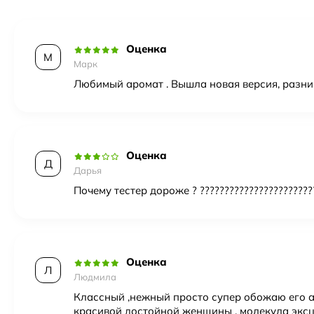
Полный флакон — запечатанный оригинал в заводс
Год создания
2008
Оценка
Верхние ноты
жасмин
М
Марк
Пол
Унисекс
Любимый аромат . Вышла новая версия, разниц
Оценка
Д
Дарья
Почему тестер дороже ? ???????????????????????
Оценка
Л
Людмила
Классный ,нежный просто супер обожаю его 
красивой достойной женщины , молекула экс