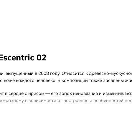
Escentric 02
глии, выпущенный в 2008 году. Относится к древесно-мускусн
на коже каждого человека. В композиции также заявлены жа
 в сердце с ирисом — его запах ненавязчив и изменчив. База
о-разному в зависимости от настроения и особенностей нос
для весны, лета и осени, для дня и вечера. При выборе форм
/ «стар. дизайн») — их состав может отличаться от текущего