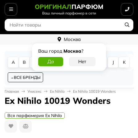
ОРИГИНАЛ
ПАРФЮМ
Ваш личный парфюмер в сети
Москва
Ваш город
Москва
?
A
B
C
D
E
F
G
H
I
J
K
L
ВСЕ БРЕНДЫ
Главная
Унисекс
Ex Nihilo
Ex Nihilo 10019 Wonders
Ex Nihilo 10019 Wonders
Вся парфюмерия Ex Nihilo