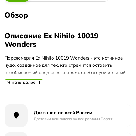
Обзор
Описание Ex Nihilo 10019
Wonders
Парфюмерия Ex Nihilo 10019 Wonders - это истинное
чудо, созданное для тех, кто стремится оставить
незабываемый след своего аромата. Этот уникальный
парфюм обладает непревзойденной стойкостью,
Читать далее
которая позволяет наслаждаться его неповторимым
букетом на протяжении долгих часов.
Экс Нихило 10019 Wonders - это аромат, который
идеально подходит для любого времени года. Его ноты
Доставка по всей России
раскрываются по-разному в зависимости от сезона,
Доставим ваш заказа во все регионы России
создавая уникальные эмоции и впечатления. Весной он
наполняет вас свежестью и легкостью, летом приносит