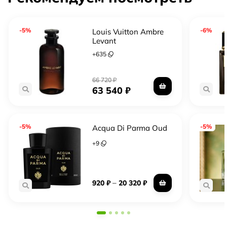
-5%
-6%
Louis Vuitton Ambre
Levant
+
635
66 720
₽
63 540
₽
-5%
-5%
Acqua Di Parma Oud
+
9
–
920
₽
20 320
₽