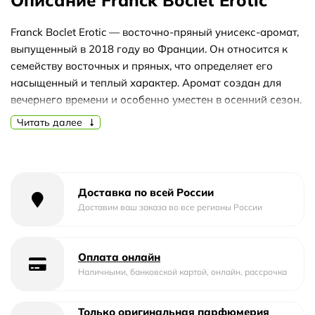
Описание Franck Boclet Erotic
Franck Boclet Erotic — восточно-пряный унисекс-аромат,
выпущенный в 2018 году во Франции. Он относится к
семейству восточных и пряных, что определяет его
насыщенный и теплый характер. Аромат создан для
вечернего времени и особенно уместен в осенний сезон.
Читать далее
Композиция раскрывается яркими цитрусово-
травяными нотами бергамота, лимона, базилика и
розмарина. В сердце звучат гелиотроп, пачули, лаванда,
тубероза, дубовый мох, кардамон и бензоин, создавая
сложный и многогранный аккорд. База из мускуса,
Доставка по всей России
амбры, ванили, сандалового дерева, кожи, кедра,
Доставим ваш заказа во все регионы России
ладана, опопонакса и бобровой струи придает аромату
глубину и стойкость.
Оплата онлайн
Благодаря теплым и насыщенным нотам, аромат
Наличными, банковской картой, онлайн, рассрочка
хорошо подойдет для прохладной погоды и вечерних
выходов. При выборе формата обратите внимание на
Только оригинальная парфюмерия