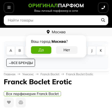
ОРИГИНАЛ
ПАРФЮМ
Ваш личный парфюмер в сети
Москва
Ваш город
Москва
?
A
B
C
D
E
F
G
H
I
J
K
L
ВСЕ БРЕНДЫ
Главная
Унисекс
Franck Boclet
Franck Boclet Erotic
Franck Boclet Erotic
Вся парфюмерия Franck Boclet