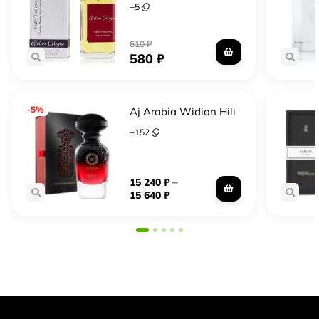
+
5
610
₽
580
₽
-5%
Aj Arabia Widian Hili
+
152
–
15 240
₽
15 640
₽