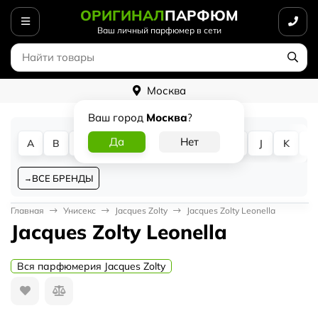
ОРИГИНАЛ
ПАРФЮМ
Ваш личный парфюмер в сети
Москва
Ваш город
Москва
?
A
B
C
D
E
F
G
H
I
J
K
L
ВСЕ БРЕНДЫ
Главная
Унисекс
Jacques Zolty
Jacques Zolty Leonella
Jacques Zolty Leonella
Вся парфюмерия Jacques Zolty