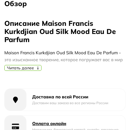
Обзор
Описание Maison Francis
Kurkdjian Oud Silk Mood Eau De
Parfum
Maison Francis Kurkdjian Oud Silk Mood Eau De Parfum -
это изысканное творение, которое погружает вас в мир
роскошного аромата и утонченности. Этот уникальный
Читать далее
парфюм создан для тех, кто ценит неповторимость и
изысканность.
Майсон Фрэнсис Куркиджан Oud Silk Mood Eau De
Доставка по всей России
Parfum обладает потрясающей стойкостью, которая
Доставим ваш заказа во все регионы России
оставляет след на вашей коже на протяжении долгих
часов. Его аромат раскрывается постепенно, словно
пленительное путешествие по восточным садам.
Оплата онлайн
Верхние ноты наполнены яркими аккордами шелка и
Наличными, банковской картой, онлайн, рассрочка