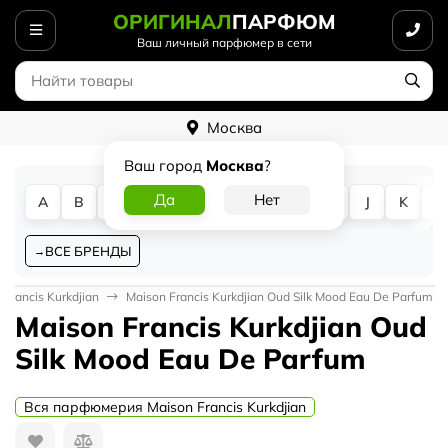
ОРИГИНАЛ
ПАРФЮМ
Ваш личный парфюмер в сети
Москва
Ваш город
Москва
?
A
B
C
D
E
F
G
H
I
J
K
L
ВСЕ БРЕНДЫ
 Francis Kurkdjian
Maison Francis Kurkdjian Oud Silk Mood Eau De Parfum
Maison Francis Kurkdjian Oud
Silk Mood Eau De Parfum
Вся парфюмерия Maison Francis Kurkdjian