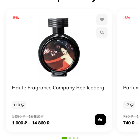
-5%
-5%
Haute Fragrance Company Red Iceberg
Parfum
+
10
+
7
1 050
₽
–
15 610
₽
780
₽
–
1
–
–
1 000
₽
14 860
₽
740
₽