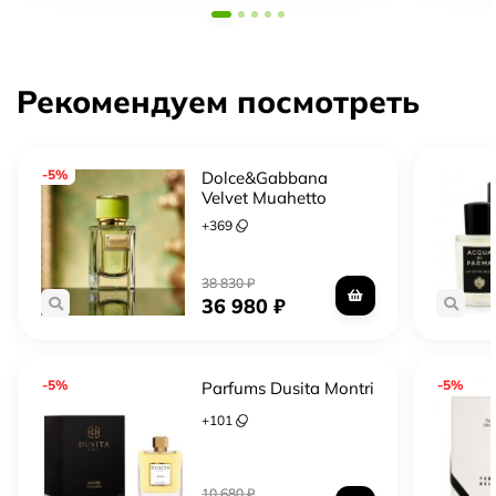
Рекомендуем посмотреть
-5%
Dolce&Gabbana
Velvet Mughetto
+
369
38 830
₽
36 980
₽
-5%
-5%
Parfums Dusita Montri
+
101
10 680
₽