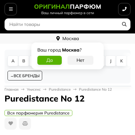
ОРИГИНАЛ
ПАРФЮМ
Ваш личный парфюмер в сети
Москва
Ваш город
Москва
?
A
B
C
D
E
F
G
H
I
J
K
L
ВСЕ БРЕНДЫ
Главная
Унисекс
Puredistance
Puredistance No 12
Puredistance No 12
Вся парфюмерия Puredistance