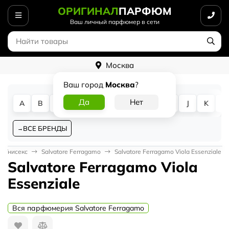
ОРИГИНАЛ
ПАРФЮМ
Ваш личный парфюмер в сети
Москва
Ваш город
Москва
?
A
B
C
D
E
F
G
H
I
J
K
L
ВСЕ БРЕНДЫ
Унисекс
Salvatore Ferragamo
Salvatore Ferragamo Viola Essenziale
Salvatore Ferragamo Viola
Essenziale
Вся парфюмерия Salvatore Ferragamo