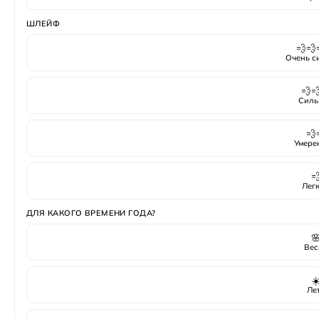
ШЛЕЙФ
💨💨
Очень с
💨
Силь
💨
Умере

Лег
ДЛЯ КАКОГО ВРЕМЕНИ ГОДА?

Вес
☀
Ле