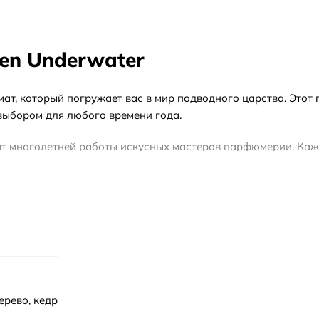
hen Underwater
ромат, который погружает вас в мир подводного царства. Это
 выбором для любого времени года.
льтат многолетней работы искусных мастеров парфюмерии. К
ра. Этот аромат обладает невероятной стойкостью, остава
уже много лет и завоевал признание многих ценителей парфю
оей оригинальностью. Фрагранс Китчен - это не просто мар
ерево
,
кедр