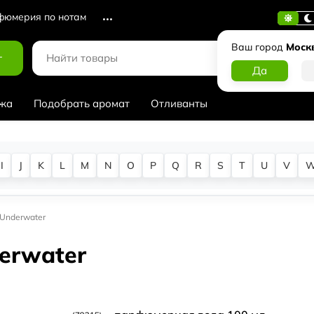
юмерия по нотам
Ваш город
Моск
г
жа
Подобрать аромат
Отливанты
I
J
K
L
M
N
O
P
Q
R
S
T
U
V
 Underwater
derwater