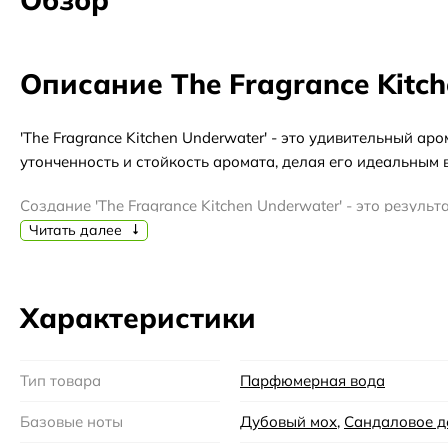
Описание The Fragrance Kitc
'The Fragrance Kitchen Underwater' - это удивительный а
утонченность и стойкость аромата, делая его идеальным
Создание 'The Fragrance Kitchen Underwater' - это резу
передать ощущение свежести и волшебства подводного ми
Читать далее
времени.
The Fragrance Kitchen - это бренд, который существует 
Характеристики
уникальными ароматами, которые привлекают внимание св
на вашей коже.
Тип товара
Парфюмерная вода
Базовые ноты
Дубовый мох
,
Сандаловое д