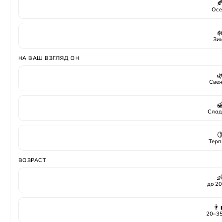

Осе
❄
Зи
НА ВАШ ВЗГЛЯД ОН

Све

Слад

Терп
ВОЗРАСТ

до 20
👨‍
20–35