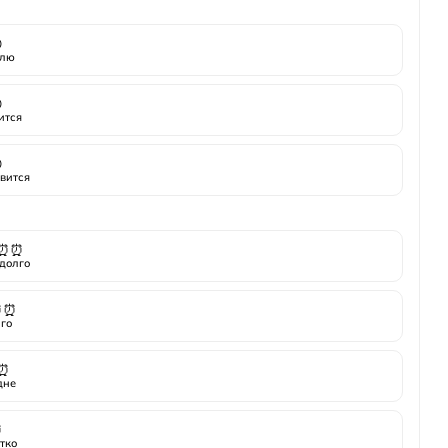

лю

ится

вится
⏰⏰
долго
⏰⏰
го
⏰
дне
⏰
тко