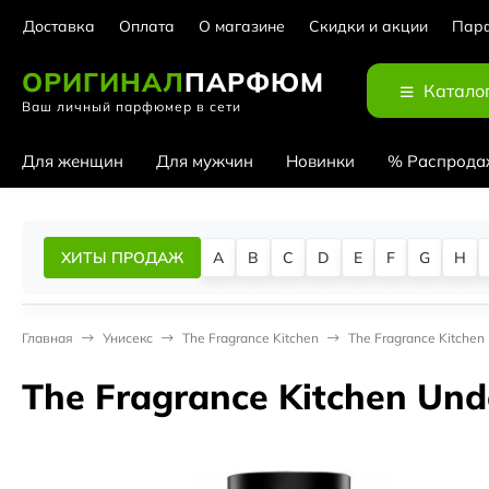
Доставка
Оплата
О магазине
Скидки и акции
Парф
ОРИГИНАЛ
ПАРФЮМ
Катало
Ваш личный парфюмер в сети
Для женщин
Для мужчин
Новинки
% Распрода
ХИТЫ ПРОДАЖ
A
B
C
D
E
F
G
H
Главная
Унисекс
The Fragrance Kitchen
The Fragrance Kitchen
The Fragrance Kitchen Un