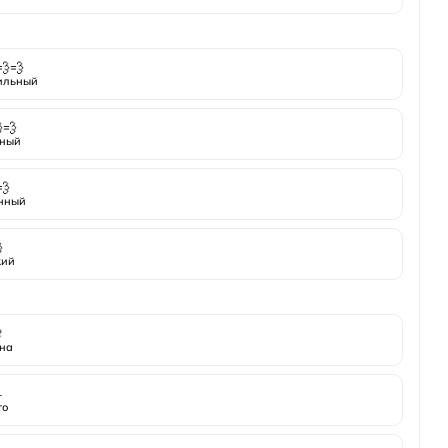
💨💨
ильный
💨
ный
💨
нный

кий

на
️
то