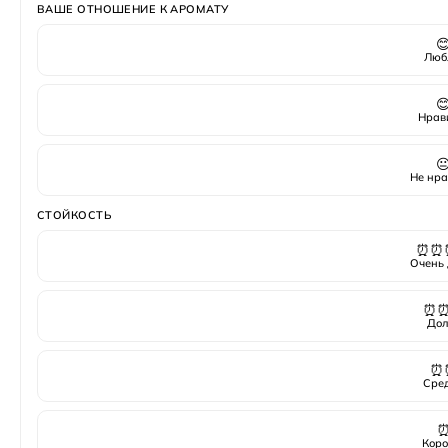
ВАШЕ ОТНОШЕНИЕ К АРОМАТУ

Люб

Нрав

Не нра
СТОЙКОСТЬ
⏰⏰
Очень 
⏰
Дол
⏰
Сре
Коро