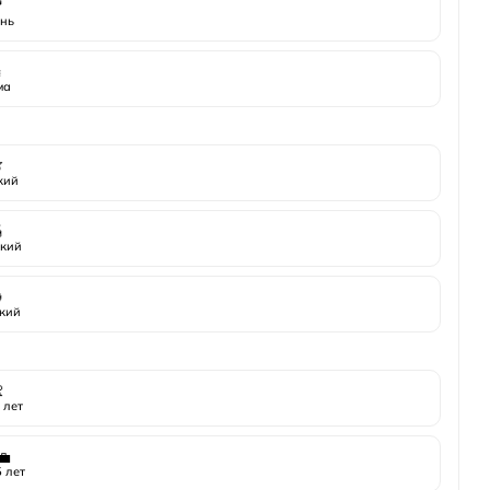

нь
️
ма

жий

кий

кий

 лет
💼
 лет