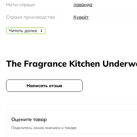
Ноты сердца
лаванда
Страна производства
Кувейт
Бренд
The Fragrance Kitchen
Читать далее
Семейство
Акватические
Время года
Лето
The Fragrance Kitchen Under
Время суток
День
Возраст
35-45, 45 и более
Написать отзыв
Год создания
2015
Верхние ноты
ревень
Пол
Унисекс
Оцените товар
Поделитесь своим мнением о товаре