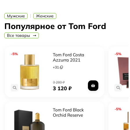
|
Мужские
Женские
Популярное от Tom Ford
Все товары
-5%
-5%
Tom Ford Costa
Azzurra 2021
(Signature)
+
31
3 280
₽
3 120
₽
-5%
Tom Ford Black
Orchid Reserve