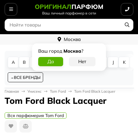
ОРИГИНАЛ
ПАРФЮМ
Ваш личный парфюмер в сети
Москва
Ваш город
Москва
?
A
B
C
D
E
F
G
H
I
J
K
L
ВСЕ БРЕНДЫ
Главная
Унисекс
Tom Ford
Tom Ford Black Lacquer
Tom Ford Black Lacquer
Вся парфюмерия Tom Ford