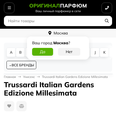
ОРИГИНАЛ
ПАРФЮМ
Ваш личный парфюмер в сети
Москва
Ваш город
Москва
?
A
B
C
D
E
F
G
H
I
J
K
L
ВСЕ БРЕНДЫ
Главная
Унисекс
Trussardi Italian Gardens Edizione Millesimata
Trussardi Italian Gardens
Edizione Millesimata