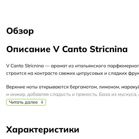
Обзор
Описание V Canto Stricnina
V Canto Stricnina — аромат из итальянского парфюмерног
строится на контрасте свежих цитрусовых и сладких фру
Верхние ноты открываются бергамотом, лимоном, маракуйе
и инжир, добавляя сладость и пряность. База из мускуса
уместно в холодное время года.
Читать далее
Аромат лучше всего раскрывается вечером осенью или зи
выборе формата обратите внимание: отливант позволит 
Характеристики
запечатанный оригинал.