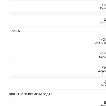
⏰
Сре
Коро
ШЛЕЙФ
💨💨
Очень с
💨
Силь
💨
Умере

Лег
ДЛЯ КАКОГО ВРЕМЕНИ ГОДА?

Вес