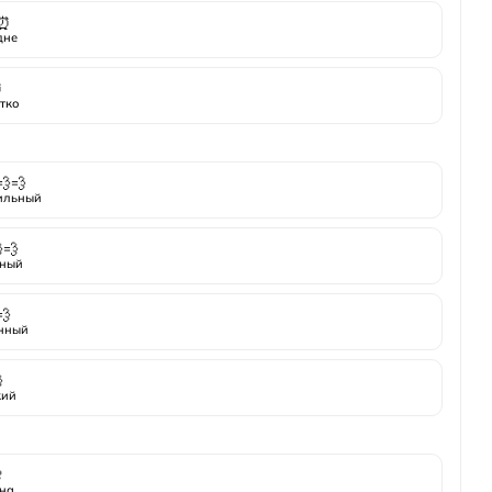
⏰
дне
⏰
тко
💨💨
ильный
💨
ный
💨
нный

кий

на