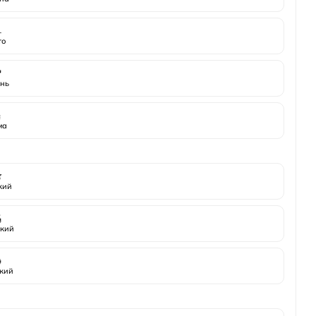
️
то

нь
️
ма

жий

кий

кий