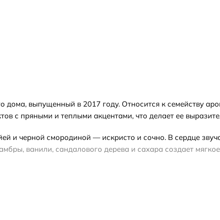
о дома, выпущенный в 2017 году. Относится к семейству ар
ктов с пряными и теплыми акцентами, что делает ее вырази
й и черной смородиной — искристо и сочно. В сердце звучат
, амбры, ванили, сандалового дерева и сахара создает мягк
мой. Благодаря насыщенному характеру он подойдет тем, кт
оценить аромат на коже, тестер — полноценный флакон без 