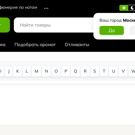
юмерия по нотам
Ваш город
Моск
г
жа
Подобрать аромат
Отливанты
I
J
K
L
M
N
O
P
Q
R
S
T
U
V