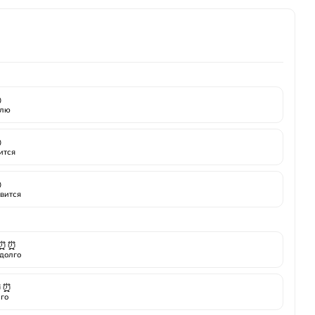

лю

ится

вится
⏰⏰
долго
⏰⏰
го