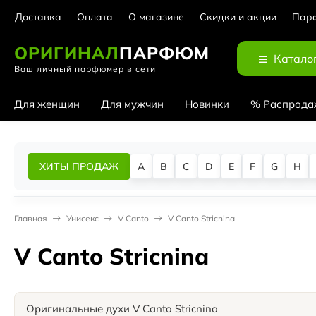
Доставка
Оплата
О магазине
Скидки и акции
Парф
ОРИГИНАЛ
ПАРФЮМ
Катало
Ваш личный парфюмер в сети
Для женщин
Для мужчин
Новинки
% Распрода
ХИТЫ ПРОДАЖ
A
B
C
D
E
F
G
H
Главная
Унисекс
V Canto
V Canto Stricnina
V Canto Stricnina
Оригинальные духи V Canto Stricnina