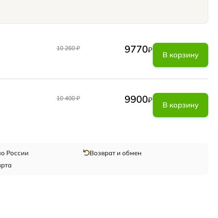
9770
10 260
₽
₽
В корзину
9900
10 400
₽
₽
В корзину
по России
Возврат и обмен
арта