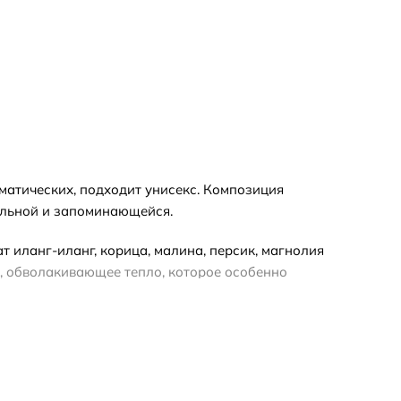
оматических, подходит унисекс. Композиция
тельной и запоминающейся.
 иланг-иланг, корица, малина, персик, магнолия
ое, обволакивающее тепло, которое особенно
о любит яркие и стойкие композиции. При
подарочной упаковки, а полный флакон —