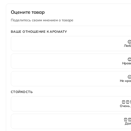
Пол
Унисекс
Оцените товар
Поделитесь своим мнением о товаре
ВАШЕ ОТНОШЕНИЕ К АРОМАТУ

Люб

Нрав

Не нра
СТОЙКОСТЬ
⏰⏰
Очень 
⏰
Дол