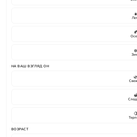
☀
Ле

Осе
❄
Зи
НА ВАШ ВЗГЛЯД ОН

Све

Слад

Терп
ВОЗРАСТ