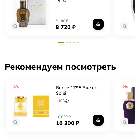
+
87
9 160
₽
8 720
₽
Рекомендуем посмотреть
-5%
-5%
Rance 1795 Rue de
Soleil
+
103
10 820
₽
10 300
₽