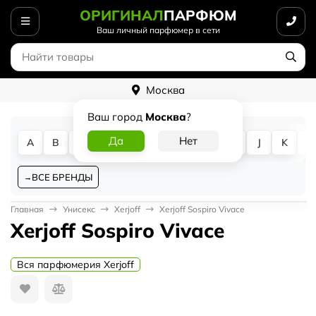
ОРИГИНАЛ
ПАРФЮМ
Ваш личный парфюмер в сети
Москва
Ваш город
Москва
?
A
B
C
D
E
F
G
H
I
J
K
L
ВСЕ БРЕНДЫ
Главная
Унисекс
Xerjoff
Xerjoff Sospiro Vivace
Xerjoff Sospiro Vivace
Вся парфюмерия Xerjoff