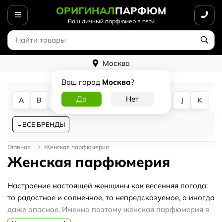
ОРИГИНАЛ
ПАРФЮМ
Ваш личный парфюмер в сети
Москва
Ваш город
Москва
?
A
B
C
D
E
F
G
H
I
J
K
L
ВСЕ БРЕНДЫ
Главная
Женская парфюмерия
Женская парфюмерия
Настроение настоящей женщины как весенняя погода:
то радостное и солнечное, то непредсказуемое, а иногда
даже опасное. Именно поэтому женская парфюмерия в
интернет-магазине Оriginalparfum.ru настолько