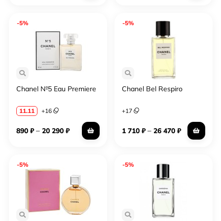
-5%
-5%
Chanel №5 Eau Premiere
Chanel Bel Respiro
11.11
+
16
+
17
–
–
890
₽
20 290
₽
1 710
₽
26 470
₽
-5%
-5%