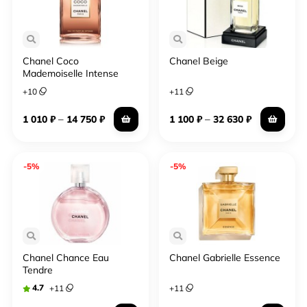
3-х дней.
Chanel Coco
Chanel Beige
Mademoiselle Intense
+
10
+
11
–
–
1 010
₽
14 750
₽
1 100
₽
32 630
₽
-5%
-5%
Chanel Chance Eau
Chanel Gabrielle Essence
Tendre
4.7
+
11
+
11