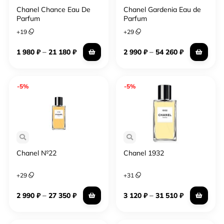
Chanel Chance Eau De
Chanel Gardenia Eau de
Parfum
Parfum
+
19
+
29
–
–
1 980
₽
21 180
₽
2 990
₽
54 260
₽
-5%
-5%
Chanel №22
Chanel 1932
+
29
+
31
–
–
2 990
₽
27 350
₽
3 120
₽
31 510
₽