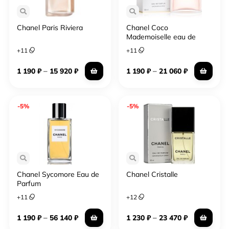
Chanel Paris Riviera
Chanel Coco
Mademoiselle eau de
Parfum
+
11
+
11
–
–
1 190
₽
15 920
₽
1 190
₽
21 060
₽
-5%
-5%
Chanel Sycomore Eau de
Chanel Cristalle
Parfum
+
11
+
12
–
–
1 190
₽
56 140
₽
1 230
₽
23 470
₽