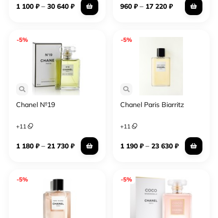
–
–
1 100
₽
30 640
₽
960
₽
17 220
₽
-5%
-5%
Chanel №19
Chanel Paris Biarritz
+
11
+
11
–
–
1 180
₽
21 730
₽
1 190
₽
23 630
₽
-5%
-5%