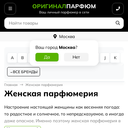
ОРИГИНАЛ
ПАРФЮМ
Ваш личный парфюмер в сети
Москва
Ваш город
Москва
?
A
B
C
D
E
F
G
H
I
J
K
L
ВСЕ БРЕНДЫ
Главная
Женская парфюмерия
Женская парфюмерия
Настроение настоящей женщины как весенняя погода:
то радостное и солнечное, то непредсказуемое, а иногда
даже опасное. Именно поэтому женская парфюмерия в
интернет-магазине Оriginalparfum.ru настолько