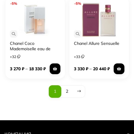
-5%
-5%
Chanel Coco
Chanel Allure Sensuelle
Mademoiselle eau de
Toilete
+
32
+
33
–
–
3 270
₽
18 330
₽
3 330
₽
20 440
₽
1
2