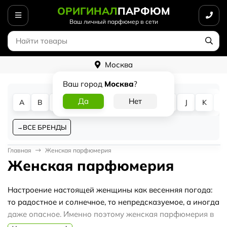
ОРИГИНАЛ
ПАРФЮМ
Ваш личный парфюмер в сети
Москва
Ваш город
Москва
?
A
B
C
D
E
F
G
H
I
J
K
L
ВСЕ БРЕНДЫ
Главная
Женская парфюмерия
Женская парфюмерия
Настроение настоящей женщины как весенняя погода:
то радостное и солнечное, то непредсказуемое, а иногда
даже опасное. Именно поэтому женская парфюмерия в
интернет-магазине Оriginalparfum.ru настолько