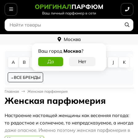
ОРИГИНАЛ
ПАРФЮМ
Ваш личный парфюмер в сети
Москва
Ваш город
Москва
?
A
B
C
D
E
F
G
H
I
J
K
L
ВСЕ БРЕНДЫ
Главная
Женская парфюмерия
Женская парфюмерия
Настроение настоящей женщины как весенняя погода:
то радостное и солнечное, то непредсказуемое, а иногда
даже опасное. Именно поэтому женская парфюмерия в
интернет-магазине Оriginalparfum.ru настолько