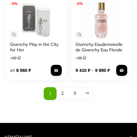
-5%
-5%
Givenchy Play in the City
Givenchy Eaudemoiselle
for Her
de Givenchy Eau Florale
+
89
+
98
от
–
8 960
₽
9 410
₽
9 890
₽
1
2
3