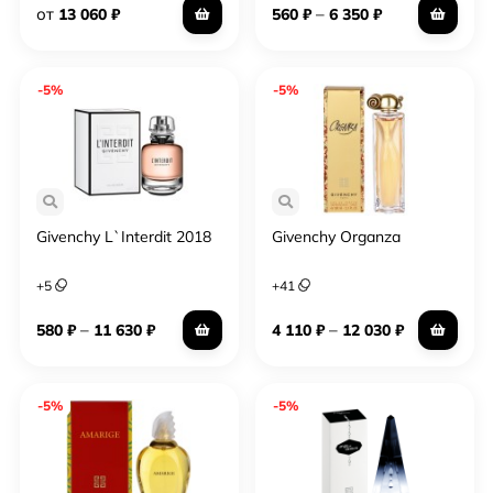
от
–
13 060
₽
560
₽
6 350
₽
-5%
-5%
Givenchy L`Interdit 2018
Givenchy Organza
+
5
+
41
–
–
580
₽
11 630
₽
4 110
₽
12 030
₽
-5%
-5%