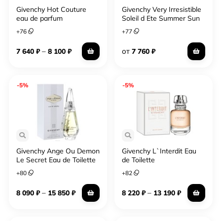
Givenchy Hot Couture
Givenchy Very Irresistible
eau de parfum
Soleil d Ete Summer Sun
+
76
+
77
–
от
7 640
₽
8 100
₽
7 760
₽
-5%
-5%
Givenchy Ange Ou Demon
Givenchy L`Interdit Eau
Le Secret Eau de Toilette
de Toilette
+
80
+
82
–
–
8 090
₽
15 850
₽
8 220
₽
13 190
₽