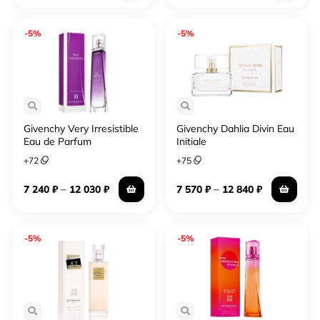
-5%
-5%
Givenchy Very Irresistible
Givenchy Dahlia Divin Eau
Eau de Parfum
Initiale
+
72
+
75
–
–
7 240
₽
12 030
₽
7 570
₽
12 840
₽
-5%
-5%