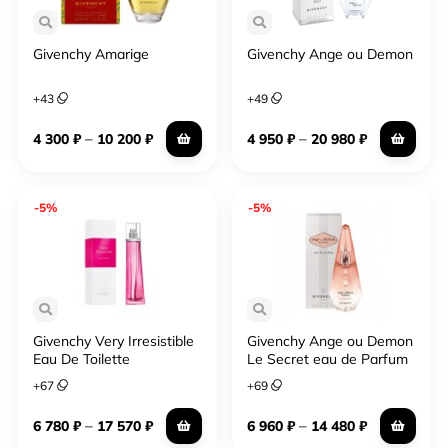
Givenchy Amarige
Givenchy Ange ou Demon
+
43
+
49
–
–
4 300
₽
10 200
₽
4 950
₽
20 980
₽
-5%
-5%
Givenchy Very Irresistible
Givenchy Ange ou Demon
Eau De Toilette
Le Secret eau de Parfum
+
67
+
69
–
–
6 780
₽
17 570
₽
6 960
₽
14 480
₽