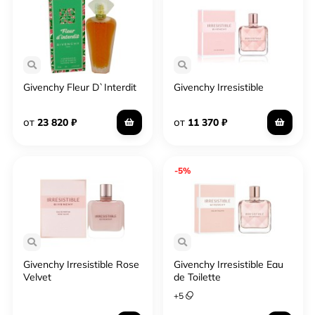
3-х дней.
Givenchy Fleur D`Interdit
Givenchy Irresistible
от
от
23 820
₽
11 370
₽
-5%
Givenchy Irresistible Rose
Givenchy Irresistible Eau
Velvet
de Toilette
+
5