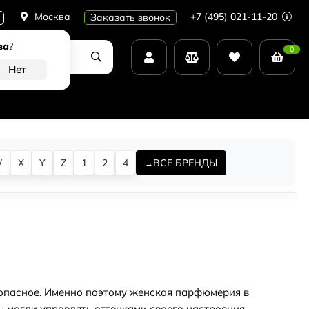
Москва
+7 (495) 021-11-20
Заказать звонок
ва
?
0
W
X
Y
Z
1
2
4
ВСЕ БРЕНДЫ
 опасное. Именно поэтому женская парфюмерия в
 могли управлять оттенками своего настроения,