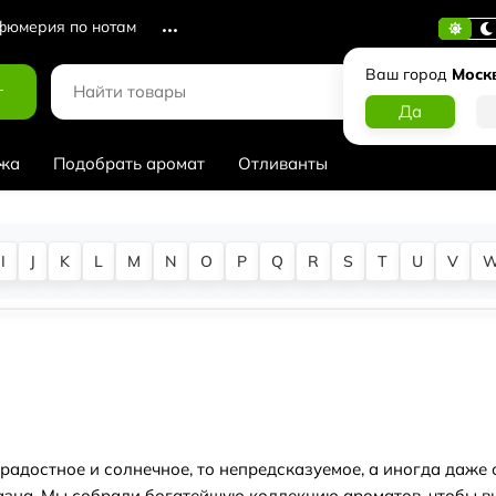
юмерия по нотам
Ваш город
Моск
г
жа
Подобрать аромат
Отливанты
I
J
K
L
M
N
O
P
Q
R
S
T
U
V
радостное и солнечное, то непредсказуемое, а иногда даже
разна. Мы собрали богатейшую коллекцию ароматов, чтобы вы