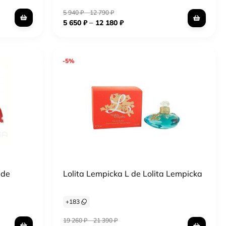
5 940
₽
–
12 790
₽
–
5 650
₽
12 180
₽
-5%
 de
Lolita Lempicka L de Lolita Lempicka
+
183
19 260
₽
–
21 390
₽