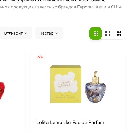
льная продукция известных брендов Европы, Азии и США.
Отливант
Тестер
лассические и экзотические ноты создатели помогают не
енский парфюм с аккордами:
-5%
останавливаться на одном запахе, а менять их по
Lolita Lempicka Eau de Parfum