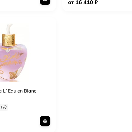
от 16 410
₽
a L`Eau en Blanc
91