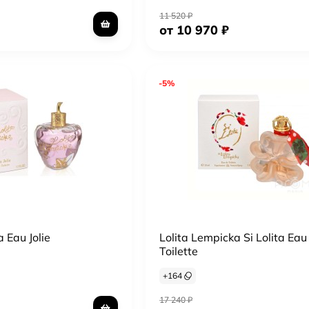
11 520
₽
от 10 970
₽
-5%
 Eau Jolie
Lolita Lempicka Si Lolita Eau
Toilette
+
164
17 240
₽