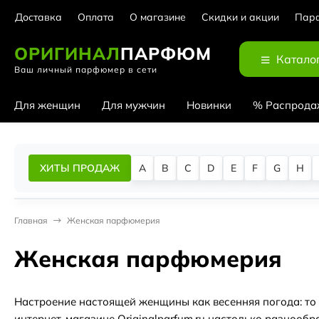
Доставка
Оплата
О магазине
Скидки и акции
Парф
ОРИГИНАЛ
ПАРФЮМ
Катало
Ваш личный парфюмер в сети
Для женщин
Для мужчин
Новинки
% Распрода
ХИТЫ ПРОДАЖ
A
B
C
D
E
F
G
H
Главная
Женская парфюмерия
Женская парфюмерия
Настроение настоящей женщины как весенняя погода: то 
интернет-магазине Оriginalparfum.ru настолько разнооб