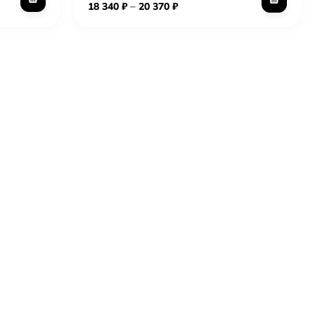
–
18 340
₽
20 370
₽