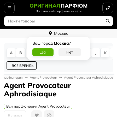
ОРИГИНАЛ
ПАРФЮМ
Ваш личный парфюмер в сети
Москва
Ваш город
Москва
?
A
B
C
D
E
F
G
H
I
J
K
L
ВСЕ БРЕНДЫ
я парфюмерия
Agent Provocateur
Agent Provocateur Aphrodisiaque
Agent Provocateur
Aphrodisiaque
Вся парфюмерия Agent Provocateur
5 отзывов