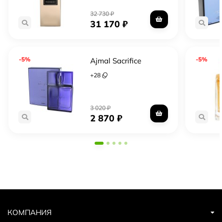
32 730
₽
31 170
₽
-5%
-5%
Ajmal Sacrifice
+
28
3 020
₽
2 870
₽
КОМПАНИЯ