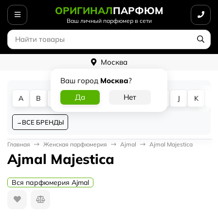
ОРИГИНАЛ
ПАРФЮМ
Ваш личный парфюмер в сети
Москва
Ваш город
Москва
?
A
B
C
D
E
F
G
H
I
J
K
L
ВСЕ БРЕНДЫ
Главная
Женская парфюмерия
Ajmal
Ajmal Majestica
Ajmal Majestica
Вся парфюмерия Ajmal