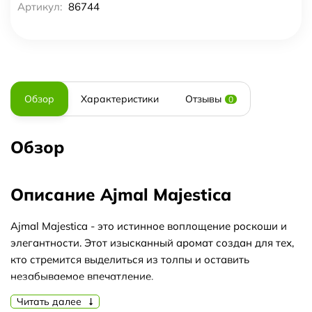
Артикул:
86744
Обзор
Характеристики
Отзывы
0
Обзор
Описание Ajmal Majestica
Ajmal Majestica - это истинное воплощение роскоши и
элегантности. Этот изысканный аромат создан для тех,
кто стремится выделиться из толпы и оставить
незабываемое впечатление.
Ajmal Majestica - это аромат, который обладает
Читать далее